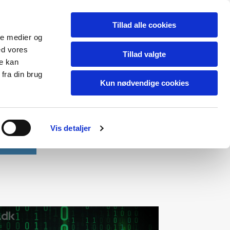
Tillad alle cookies
ale medier og
ed vores
Tillad valgte
re kan
fra din brug
Kun nødvendige cookies
Vis detaljer
Kontakt