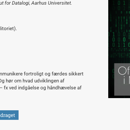
tut for Datalogi, Aarhus Universitet.
toriet).
mmunikere fortroligt og færdes sikkert
 Og hør om hvad udviklingen af
 – fx ved indgåelse og håndhævelse af
edraget