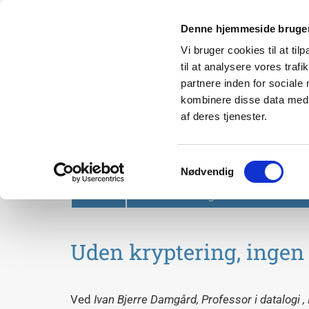
Denne hjemmeside bruger
Vi bruger cookies til at til
til at analysere vores tra
partnere inden for sociale
kombinere disse data med a
af deres tjenester.
Svendborg Folkeuniversit
Samtykkevalg
Nødvendig
Forside
Om Svendborg Folkeuniversitet
Uden kryptering, ingen 
Ved
Ivan Bjerre Damgård,
Professor i datalogi , 