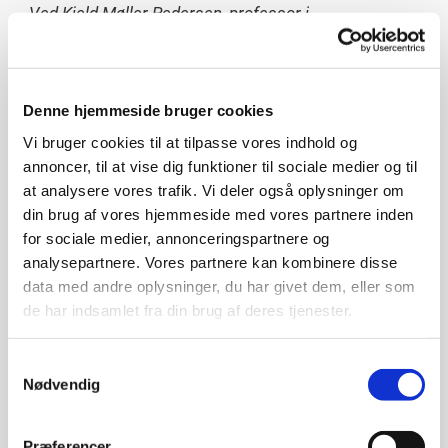
Ved Kjeld Møller Pedersen, professor i
sundhedsøkonomi og -politik, SDU
Onsdag den 9. november 2022 kl. 19.00 - 21.00
Denne hjemmeside bruger cookies
Professionshøjskolen UCL, Klostervænget
Sted:
Vi bruger cookies til at tilpasse vores indhold og
4
(Sygeplejerskeuddannelsen).
annoncer, til at vise dig funktioner til sociale medier og til
at analysere vores trafik. Vi deler også oplysninger om
din brug af vores hjemmeside med vores partnere inden
Der har været personalemangel i sundhedsvæsenet
for sociale medier, annonceringspartnere og
i mange år, men udfordringen efter coronaen er
analysepartnere. Vores partnere kan kombinere disse
større end nogensinde. Og der er også
data med andre oplysninger, du har givet dem, eller som
personalemangel i det tilgrænsende ældreområde.
de har indsamlet fra din brug af deres tjenester.
Hvad er årsagerne?
Samtykkevalg
Nødvendig
Politikere og fagfolk leder febrilske efter løsninger -
men der er desværre nok ingen hurtige og lette
løsninger. I forbindelse med den nylige
Præferencer