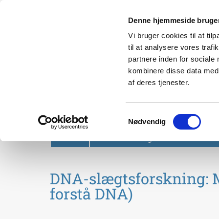
Denne hjemmeside bruger
Vi bruger cookies til at til
til at analysere vores tra
partnere inden for sociale
kombinere disse data med a
af deres tjenester.
Svendborg Folkeuniversit
Samtykkevalg
Nødvendig
Forside
Om Svendborg Folkeuniversitet
DNA-slægtsforskning: Mi
forstå DNA)