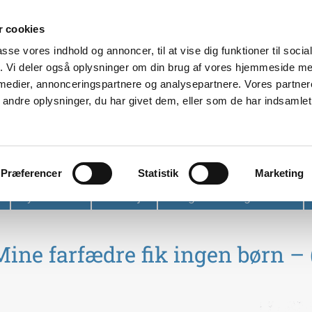
 cookies
passe vores indhold og annoncer, til at vise dig funktioner til soci
fik. Vi deler også oplysninger om din brug af vores hjemmeside m
 medier, annonceringspartnere og analysepartnere. Vores partne
ndre oplysninger, du har givet dem, eller som de har indsamlet 
et
Præferencer
Statistik
Marketing
Nyhedsbrev
Find vej
Tidligere arrangementer
ne farfædre fik ingen børn – (