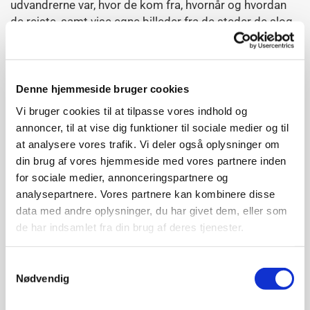
udvandrerne var, hvor de kom fra, hvornår og hvordan
de rejste, samt vise egne billeder fra de steder de slog
sig ned.
Denne hjemmeside bruger cookies
Pris: 50 kr. (Medlemmer af Danske Slægtsforskere
Vi bruger cookies til at tilpasse vores indhold og
Sydfyn: gratis).
annoncer, til at vise dig funktioner til sociale medier og til
at analysere vores trafik. Vi deler også oplysninger om
Billetter købes ved indgangen.
din brug af vores hjemmeside med vores partnere inden
for sociale medier, annonceringspartnere og
Foredraget er arrangeret af Danske Slægtsforskere
analysepartnere. Vores partnere kan kombinere disse
Sydfyn i samarbejde med Svendborg Folkeuniversitet.
data med andre oplysninger, du har givet dem, eller som
de har indsamlet fra din brug af deres tjenester.
Samtykkevalg
Nødvendig