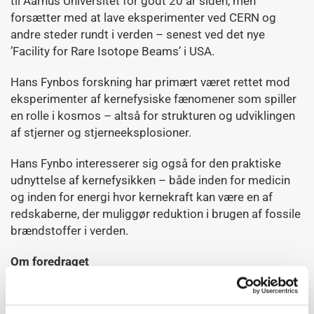
til Aarhus Universitet for godt 20 år siden, men
forsætter med at lave eksperimenter ved CERN og
andre steder rundt i verden – senest ved det nye
’Facility for Rare Isotope Beams’ i USA.
Hans Fynbos forskning har primært været rettet mod
eksperimenter af kernefysiske fænomener som spiller
en rolle i kosmos – altså for strukturen og udviklingen
af stjerner og stjerneeksplosioner.
Hans Fynbo interesserer sig også for den praktiske
udnyttelse af kernefysikken – både inden for medicin
og inden for energi hvor kernekraft kan være en af
redskaberne, der muliggør reduktion i brugen af fossile
brændstoffer i verden.
Om foredraget
Mellem de to Verdenskrige – en tid som var præget af
høj usikkerhed, store kulturelle forandringer og