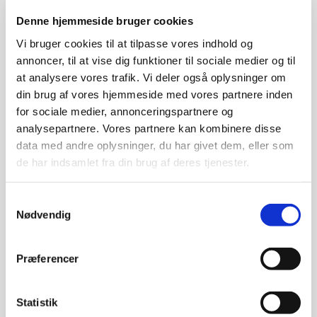
internationale spændinger – opstod fysikken der
Denne hjemmeside bruger cookies
gjorde det muligt at konstruere en atombombe.
Vi bruger cookies til at tilpasse vores indhold og
Kernefission og kædereaktioner blev opdaget i 1938-
annoncer, til at vise dig funktioner til sociale medier og til
39 lige op til udbruddet af Anden Verdenskrig, og selve
at analysere vores trafik. Vi deler også oplysninger om
bomben var klar netop som krigen var ved at slutte,
din brug af vores hjemmeside med vores partnere inden
takket været et enormt forsknings- og
for sociale medier, annonceringspartnere og
udviklingsarbejde i USA under
analysepartnere. Vores partnere kan kombinere disse
navnet Manhattanprojektet – verdens første Big
data med andre oplysninger, du har givet dem, eller som
Science-projekt. I virkeligheden var der ikke kun én type
de har indsamlet fra din brug af deres tjenester.
atombombe, men to forskellige bombedesigns der
hver især krævede store ressourcer at udvikle.
Samtykkevalg
Efter krigen stod fysikere og alle andre i en helt ny
Nødvendig
situation. Den Kolde Krigs splittelse mellem øst og vest
prægede den internationale dagsorden, men mange
Præferencer
fysikere – heriblandt Niels Bohr og J. Robert
Oppenheimer – talte for nødvendigheden af en åben
verden baseret på åben forskning og internationalt
Statistik
samarbejde. Andre fysikere var med til at udvikle endnu