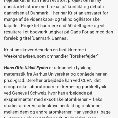
I øjeblikket er han med i et stort projekt om en ny
dansk idehistorie med fokus på konflikt og debat i
dannelsen af Danmark – her har Kristian ansvaret for
mange af de videnskabs- og teknologihistoriske
kapitler. Projektet har mere end 60 deltagere og vil
resultere i et bogværk udgivet på Gads Forlag med den
foreløbig titel ’Danmark Dannes’.
Kristian skriver desuden en fast klumme i
Weekendavisen, som omhandler ”forskerfejder”.
Hans Otto Uldall
Fynbo
er uddannet i fysik og
matematik fra Aarhus Universitet og opnåede her en
ph.d.-grad. Derefter arbejdede han ved CERN, det
europæiske laboratorium for kerne- og partikelfysik
ved Genève i Schweiz, hvor han arbejdede på
eksperimenter med eksotiske atomkerner – f.eks.
studier af deres radioaktive henfald og reaktioner
mellem dem og andre atomkerner. Han vendte tilbage