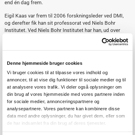
end én dag frem.
Eigil Kaas var frem til 2006 forskningsleder ved DMI,
og derefter fik han sit professorat ved Niels Bohr
Institutet. Ved Niels Bohr Institutet har han, ud over
diverse forskningsprojekter, vejledt mange bachelor-,
speciale- og ph.d.-studerende. Han har desuden
undervist og udviklet en del “semesterkurser" i
meteorologi og klimaforskning. Stort set alle yngre
Denne hjemmeside bruger cookies
meteorologer med universitetsbaggrund har haft ham
Vi bruger cookies til at tilpasse vores indhold og
som lærer på et eller flere tidspunkter.
annoncer, til at vise dig funktioner til sociale medier og til
Eigil Kaas er tilmed videnskabelig leder af Nationalt
at analysere vores trafik. Vi deler også oplysninger om
Center for Klimaforskning hos DMI. Centeret indsamler
din brug af vores hjemmeside med vores partnere inden
viden om og forsker i klimaet med henblik på at finde
for sociale medier, annonceringspartnere og
løsninger til hvordan vi bedst muligt kan tilpasse os
analysepartnere. Vores partnere kan kombinere disse
fremtidens klima med hyppigere og voldsommere
data med andre oplysninger, du har givet dem, eller som
vejrhændelser. Centeret bidrager til den globale viden
de har indsamlet fra din brug af deres tjenester.
om klimaforandringerne særligt omkring Arktis og