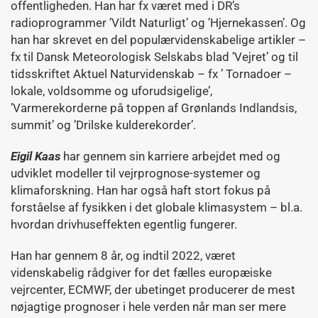
offentligheden. Han har fx været med i DR’s
radioprogrammer ’Vildt Naturligt’ og ’Hjernekassen’. Og
han har skrevet en del populærvidenskabelige artikler –
fx til Dansk Meteorologisk Selskabs blad ’Vejret’ og til
tidsskriftet Aktuel Naturvidenskab – fx ’ Tornadoer –
lokale, voldsomme og uforudsigelige’,
’Varmerekorderne på toppen af Grønlands Indlandsis,
summit’ og ’Drilske kulderekorder’.
Eigil Kaas
har gennem sin karriere arbejdet med og
udviklet modeller til vejrprognose-systemer og
klimaforskning. Han har også haft stort fokus på
forståelse af fysikken i det globale klimasystem – bl.a.
hvordan drivhuseffekten egentlig fungerer.
Han har gennem 8 år, og indtil 2022, været
videnskabelig rådgiver for det fælles europæiske
vejrcenter, ECMWF, der ubetinget producerer de mest
nøjagtige prognoser i hele verden når man ser mere