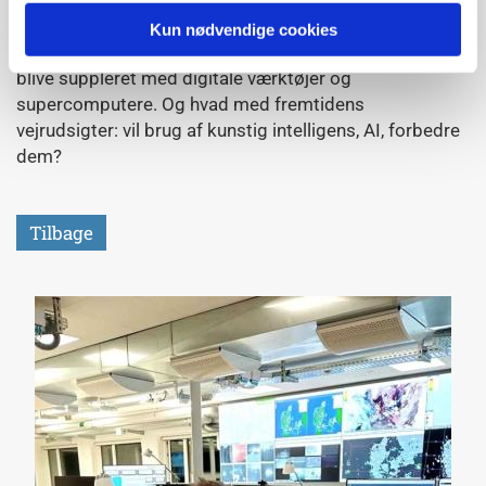
meteorologer kan udarbejde mere og mere præcise
vejrudsigter. Historisk set har meteorologens arbejde
Kun nødvendige cookies
nemlig udviklet sig fra at være et håndværk til nu at
blive suppleret med digitale værktøjer og
supercomputere. Og hvad med fremtidens
vejrudsigter: vil brug af kunstig intelligens, AI, forbedre
dem?
Tilbage