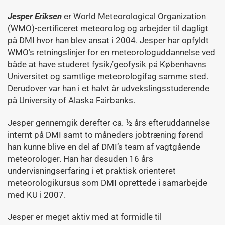
Jesper Eriksen
er World Meteorological Organization
(WMO)-certificeret meteorolog og arbejder til dagligt
på DMI hvor han blev ansat i 2004. Jesper har opfyldt
WMO’s retningslinjer for en meteorologuddannelse ved
både at have studeret fysik/geofysik på Københavns
Universitet og samtlige meteorologifag samme sted.
Derudover var han i et halvt år udvekslingsstuderende
på University of Alaska Fairbanks.
Jesper gennemgik derefter ca. ½ års efteruddannelse
internt på DMI samt to måneders jobtræning førend
han kunne blive en del af DMI’s team af vagtgående
meteorologer. Han har desuden 16 års
undervisningserfaring i et praktisk orienteret
meteorologikursus som DMI oprettede i samarbejde
med KU i 2007.
Jesper er meget aktiv med at formidle til