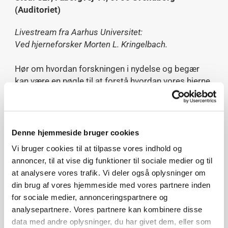
(Auditoriet)
Livestream fra Aarhus Universitet:
Ved hjerneforsker Morten L. Kringelbach.
Hør om hvordan forskningen i nydelse og begær
kan være en nøgle til at forstå hvordan vores hjerne
er indrettet og hvordan vores livskvalitet kan
forbedres.
Hjerneforsker Morten Kringelbach er verdens
Denne hjemmeside bruger cookies
førende ekspert i nydelse og hvordan sanselig og
Vi bruger cookies til at tilpasse vores indhold og
social nydelse i høj grad er med til at definere vores
annoncer, til at vise dig funktioner til sociale medier og til
liv, men også hvordan manglen på nydelse,
at analysere vores trafik. Vi deler også oplysninger om
anhedoni, har stor betydning for lidelser som
din brug af vores hjemmeside med vores partnere inden
depression, kronisk smerte og spiseforstyrrelser.
for sociale medier, annonceringspartnere og
På tværs af alle kulturer er det fx klart at musik
analysepartnere. Vores partnere kan kombinere disse
giver velvære, glæde og hjælper sociale relationer.
data med andre oplysninger, du har givet dem, eller som
Forskningen har givet ny indsigt i hvordan det i