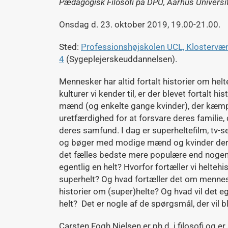
Pædagogisk Filosofi på DPU, Aarhus Universit
Onsdag d. 23. oktober 2019, 19.00-21.00.
Sted:
Professionshøjskolen UCL, Klostervæ
4
(Sygeplejerskeuddannelsen).
Mennesker har altid fortalt historier om helt
kulturer vi kender til, er der blevet fortalt 
mænd (og enkelte gange kvinder), der kæ
uretfærdighed for at forsvare deres familie,
deres samfund. I dag er superheltefilm, tv-s
og bøger med modige mænd og kvinder der sæ
det fælles bedste mere populære end nogen
egentlig en helt? Hvorfor fortæller vi heltehi
superhelt? Og hvad fortæller det om mennesk
historier om (super)helte? Og hvad vil det eg
helt? Det er nogle af de spørgsmål, der vil b
Carsten Fogh Nielsen er ph.d. i filosofi og e