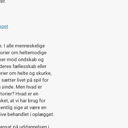
et.
nget
e. I alle menneskelige
historier om heltemodige
mper mod ondskab og
 deres fællesskab eller
erier om helte og skurke,
tter livet på spil for
 sinde. Men hvad er
storier? Hvad er en
et, at vi har brug for
entlig sige at være en
live behandlet i oplægget.
r ansat på uddannelsen i