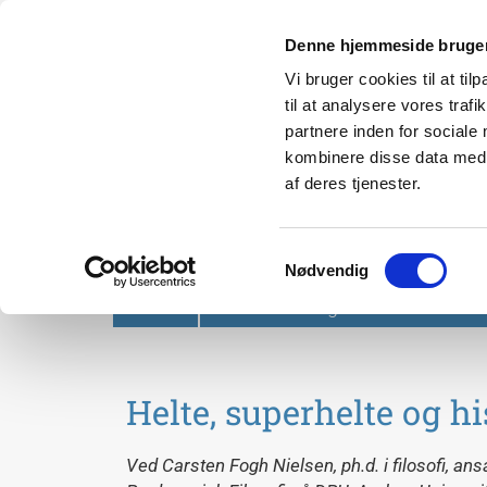
Denne hjemmeside bruger
Vi bruger cookies til at til
til at analysere vores tra
partnere inden for sociale
kombinere disse data med a
af deres tjenester.
Svendborg Folkeuniversit
Samtykkevalg
Nødvendig
Forside
Om Svendborg Folkeuniversitet
Helte, superhelte og hi
Ved Carsten Fogh Nielsen, ph.d. i filosofi, an