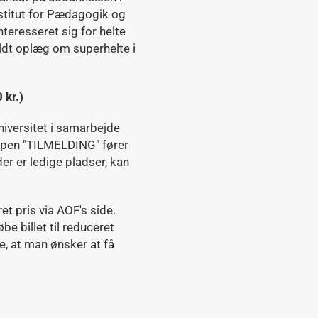
titut for Pædagogik og
teresseret sig for helte
oldt oplæg om superhelte i
 kr.)
iversitet i samarbejde
ppen "TILMELDING" fører
der er ledige pladser, kan
ret pris via AOF's side.
e billet til reduceret
ve, at man ønsker at få