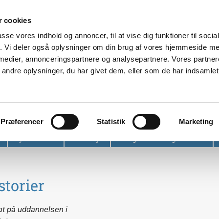
 cookies
passe vores indhold og annoncer, til at vise dig funktioner til soci
fik. Vi deler også oplysninger om din brug af vores hjemmeside m
 medier, annonceringspartnere og analysepartnere. Vores partne
ndre oplysninger, du har givet dem, eller som de har indsamlet 
et
Præferencer
Statistik
Marketing
Nyhedsbrev
Find vej
Tidligere arrangementer
storier
sat på uddannelsen i