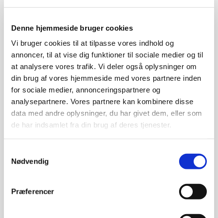
Ved professor i astronomi Steen Hannestad, Institut
for Fysik og Astronomi, Aarhus Universitet
Denne hjemmeside bruger cookies
Tirsdag d. 5. oktober 18.45-21.00
Vi bruger cookies til at tilpasse vores indhold og
annoncer, til at vise dig funktioner til sociale medier og til
Sted:
SEF, Fåborgvej 44, 5700
at analysere vores trafik. Vi deler også oplysninger om
Svendborg
(Auditoriet).
din brug af vores hjemmeside med vores partnere inden
for sociale medier, annonceringspartnere og
Livestream fra Aarhus Universitet
.
analysepartnere. Vores partnere kan kombinere disse
data med andre oplysninger, du har givet dem, eller som
Deltagelse er gratis, man møder bare op.
de har indsamlet fra din brug af deres tjenester.
Mørkt stof og mørk energi udgør 95% af universet,
men vi ved faktisk ikke, hvad det er. Uden det mørke
Samtykkevalg
stof ville vi, og livet, imidlertid ikke eksistere. Løfter
Nødvendig
den nyeste forskning i kosmologi sløret for hvad
det usynlige univers egentligt består af?
Præferencer
Læs mere om foredraget her!