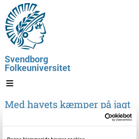
Svendborg
Folkeuniversitet
Med havets kæmper på jagt
Ved
Peter Teglberg Madsen, professor i sansefysiologi,
Institut for Biologi, Aarhus Universitet..
Denne hjemmeside bruger cookies