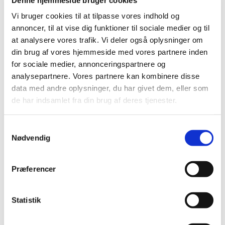
Tirsdag d. 6. oktober 18.45-21.00
Vi bruger cookies til at tilpasse vores indhold og
annoncer, til at vise dig funktioner til sociale medier og til
SEF, Fåborgvej 44, 5700 Svendborg
Sted:
at analysere vores trafik. Vi deler også oplysninger om
(
Auditoriet).
din brug af vores hjemmeside med vores partnere inden
for sociale medier, annonceringspartnere og
Livestream fra Aarhus Universitet.
analysepartnere. Vores partnere kan kombinere disse
data med andre oplysninger, du har givet dem, eller som
Deltagelse er gratis, man møder bare op.
de har indsamlet fra din brug af deres tjenester.
I verdenshavene lever Jordens største dyr. Langt til
havs har de indtil for få år siden levet et skjult og
Samtykkevalg
hemmeligt liv. Men ny teknologi giver forskerne
Nødvendig
enestående muligheder for at studere hvalerne mens
de jager i havets dybder.
Præferencer
Læs mere om foredraget og foredragsholderen
Statistik