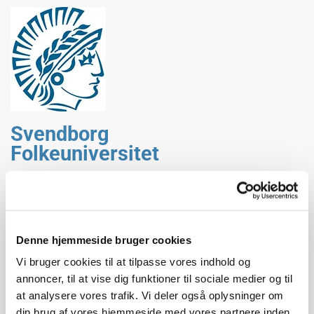
Svendborg
Folkeuniversitet
Nye kilder i 1900-tallet
Denne hjemmeside bruger cookies
Vi bruger cookies til at tilpasse vores indhold og
annoncer, til at vise dig funktioner til sociale medier og til
Torsdag d. 28. oktober 2020 kl. 19.00 – 21.30
at analysere vores trafik. Vi deler også oplysninger om
Skallen, Møllergade 99, Svendborg
Sted:
.
din brug af vores hjemmeside med vores partnere inden