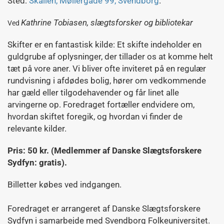
Sted:
Skallen, Møllergade 99, Svendborg
.
Kathrine Tobiasen,
slægtsforsker og bibliotekar
Ved
Skifter er en fantastisk kilde: Et skifte indeholder en
guldgrube af oplysninger, der tillader os at komme helt
tæt på vore aner. Vi bliver ofte inviteret på en regulær
rundvisning i afdødes bolig, hører om vedkommende
har gæld eller tilgodehavender og får linet alle
arvingerne op. Foredraget fortæller endvidere om,
hvordan skiftet foregik, og hvordan vi finder de
relevante kilder.
Pris: 50 kr. (Medlemmer af Danske Slægtsforskere
Sydfyn: gratis).
Billetter købes ved indgangen.
Foredraget er arrangeret af Danske Slægtsforskere
Sydfyn i samarbejde med Svendborg Folkeuniversitet.