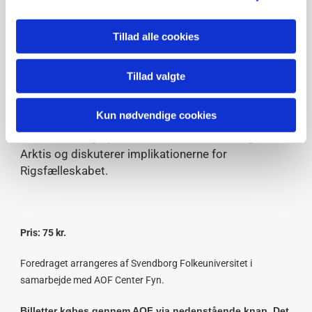
er at sikre ”et fredeligt og sikkert Arktis”, hvilket
givet ikke vil ændre sig fremover, men spørgsmålet
Tillad alle cookies
er, hvordan det bedst gøres i konteksten af den
stigende stormagtskonkurrence i regionen og i en
tid, hvor Grønland og Færøerne udvikler stigende
Tillad valgte
ambitioner om at agere som selvstændige
udenrigspolitiske aktører?
Kun nødvendige cookies
Dette foredrag opridser de aktuelle udviklinger i
Arktis og diskuterer implikationerne for
Rigsfælleskabet.
Pris: 75 kr.
Foredraget arrangeres af Svendborg Folkeuniversitet i
samarbejde med AOF Center Fyn.
Billetter købes gennem AOF via nedenstående knap
. Det