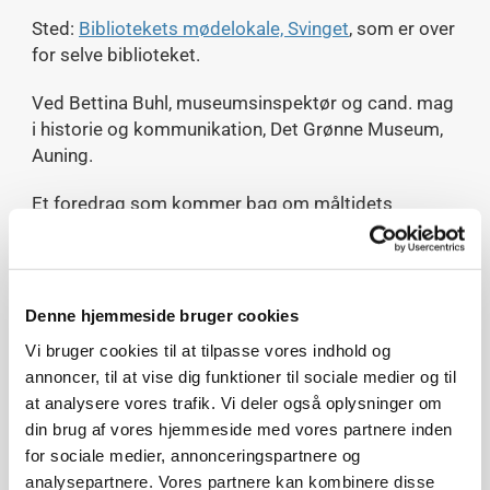
Sted:
Bibliotekets mødelokale, Svinget
, som er over
for selve biblioteket.
Ved Bettina Buhl, museumsinspektør og cand. mag
i historie og kommunikation, Det Grønne Museum,
Auning.
Et foredrag som kommer bag om måltidets
kulturhistorie i Danmark – råvarerne, tilberedningen
og serveringen gennem tiderne. Vi skal i køkkenet, i
haven, på marken og selvfølgelig skal vi have et
spændende kig på de ældste danske kogebøger.
Denne hjemmeside bruger cookies
Foredragsholder er museumsinspektør Bettina
Vi bruger cookies til at tilpasse vores indhold og
Buhl er madhistoriker, cand.mag. i historie og
annoncer, til at vise dig funktioner til sociale medier og til
kommunikation, museumsinspektør og arbejder
at analysere vores trafik. Vi deler også oplysninger om
dagligt med forskning og formidling af dansk
din brug af vores hjemmeside med vores partnere inden
madhistorie i MADENS HUS på Det Grønne
for sociale medier, annonceringspartnere og
Museum. Forfatter til talrige artikler og til bøgerne
analysepartnere. Vores partnere kan kombinere disse