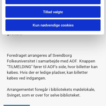
ledige pladser, kan billetter købes ved indgangen.
Det er desværre ikke muligt at købe billetter til
Tillad valgte
reduceret pris via AOF's side. Studerende, der
ønsker at købe billet til reduceret pris, kan ringe til
Kun nødvendige cookies
AOF (6221 7373), tilmelde sig og få tilsendt et
girokort.
Foredraget arrangeres af Svendborg
Folkeuniversitet i samarbejde med AOF. Knappen
"TILMELDING" fører til AOF's side, hvor billetter kan
købes. Hvis der er ledige pladser, kan billetter
købes ved indgangen.
Arrangementet foregår i bibliotekets mødelokale,
Svinget, som er over for selve biblioteket.