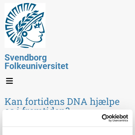
Svendborg
Folkeuniversitet
Kan fortidens DNA hjælpe
os i fremtiden?
Ved
Eske Willerslev, professor i DNA-forskning Globe