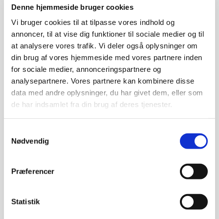
Institute, Københavns Universitet.
Denne hjemmeside bruger cookies
Vi bruger cookies til at tilpasse vores indhold og
Tirsdag d. 26. september 18.45-21.00
annoncer, til at vise dig funktioner til sociale medier og til
at analysere vores trafik. Vi deler også oplysninger om
Sted:
SEF, Fåborgvej 44, 5700 Svendborg
(Auditoriet).
din brug af vores hjemmeside med vores partnere inden
for sociale medier, annonceringspartnere og
Livestream fra Aarhus Universitet
.
analysepartnere. Vores partnere kan kombinere disse
Deltagelse er gratis, man møder bare op.
data med andre oplysninger, du har givet dem, eller som
de har indsamlet fra din brug af deres tjenester.
Hør hvordan fortidens DNA kan fortælle os hvorfor vi
Samtykkevalg
mennesker ser forskellige ud og rammes af forskellige
Nødvendig
sygdomme, hvornår nutidens danske forfædre kom til
landet, hvorfor de store istidsdyr forsvandt og hvordan
Præferencer
Grønland så ud for 2 millioner år siden.
Statistik
Læs mere om foredragsholderen og foredraget