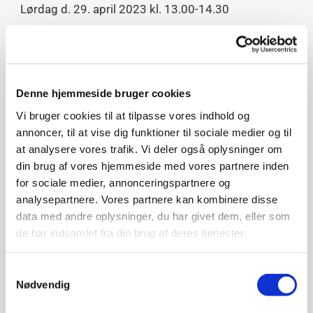
Lørdag d. 29. april 2023 kl. 13.00-14.30
Sted:
Danhostel Svendborg
Ved
Karsten Hermansen, museumsinspektør ved
Marstal Søfartsmuseum, ph.d.
Denne hjemmeside bruger cookies
Vi bruger cookies til at tilpasse vores indhold og
Entré: 50 kr. Billetter købes ved indgangen.
annoncer, til at vise dig funktioner til sociale medier og til
at analysere vores trafik. Vi deler også oplysninger om
din brug af vores hjemmeside med vores partnere inden
Marstal er kendt for sejlskibssøfarten, som
for sociale medier, annonceringspartnere og
kulminerede i 1800-tallet og begyndelsen af 1900-
analysepartnere. Vores partnere kan kombinere disse
tallet. På den tid var dampskibene i fuld gang med
data med andre oplysninger, du har givet dem, eller som
at erobre fragtmarkedet, men marstallerne havde –
de har indsamlet fra din brug af deres tjenester.
i lighed med svendborgenserne – en evne til at
udnytte sejlskibsvilkårene og finde nye muligheder
Samtykkevalg
for at opnå indtægter ad vandvejen. Konkurrencen
Nødvendig
var hård, og marstallerne måtte hele tiden sejle