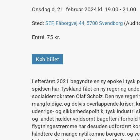
Onsdag d. 21. februar 2024 kl. 19.00 - 21.00
Sted:
(Audito
SEF, Fåborgvej 44, 5700 Svendborg
Entré: 75 kr.
Køb billet
I efteråret 2021 begyndte en ny epoke i tysk p
spidsen har Tyskland fået en ny regering under
socialdemokraten Olaf Scholz. Den nye regering
mangfoldige, og delvis overlappende kriser: k
udenrigs- og sikkerhedspolitik, tysk industri s
og landet hælder voldsomt bagefter i forhold t
flygtningestrømme har desuden udfordret ko
håndtere de mange nytilkomne borgere, og ved