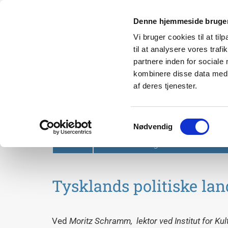
Denne hjemmeside bruger
Vi bruger cookies til at til
til at analysere vores tra
partnere inden for sociale
kombinere disse data med a
af deres tjenester.
Svendborg Folkeuniversit
Samtykkevalg
Nødvendig
Forside
Om Svendborg Folkeuniversitet
Tysklands politiske lan
Ved
Moritz Schramm, lektor ved Institut for Ku