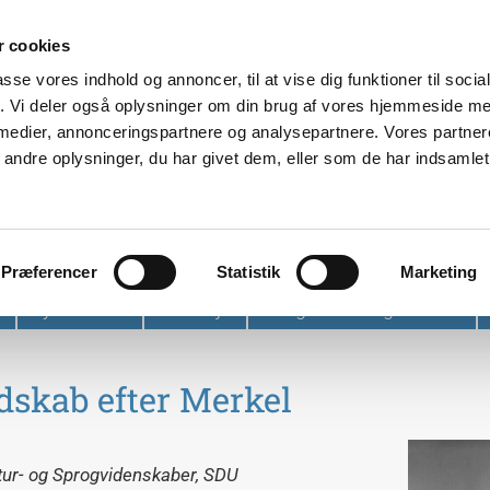
 cookies
passe vores indhold og annoncer, til at vise dig funktioner til soci
fik. Vi deler også oplysninger om din brug af vores hjemmeside m
 medier, annonceringspartnere og analysepartnere. Vores partne
ndre oplysninger, du har givet dem, eller som de har indsamlet 
et
Præferencer
Statistik
Marketing
Nyhedsbrev
Find vej
Tidligere arrangementer
dskab efter Merkel
ltur- og Sprogvidenskaber, SDU