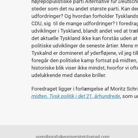
højrepopulistiske parti
Alternative für Deutsc
steder som det nu andet største parti. Kan d
udfordringer? Og hvordan forholder Tysklands
CDU, sig til de mange udfordringer? I foredrag
udviklinger i Tyskland, blandt andet ved at trækk
det aktuelle Tyskland ikke kan forstås uden a
politiske udviklinger de seneste årtier. Mens m
Tyskalnd er domineret af yderfløjene, vil jeg ti
foregår den politiske kamp fortsat på midten, s
historiske blik viser ikke mindst, hvorfor vi oft
udelukkende med danske briller.
Foredraget ligger i forlængelse af Moritz S
midten. Tysk politik i det 21. århundrede
, som u
svendborgfolkeuniversitet@gmail.com