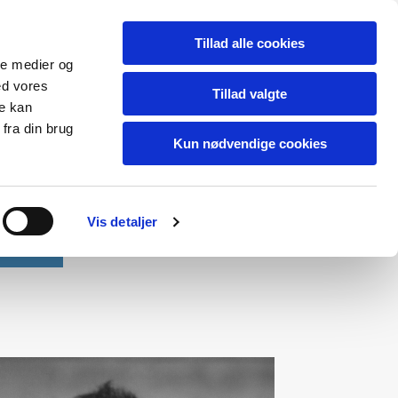
Tillad alle cookies
ale medier og
ed vores
Tillad valgte
re kan
fra din brug
Kun nødvendige cookies
Vis detaljer
Kontakt