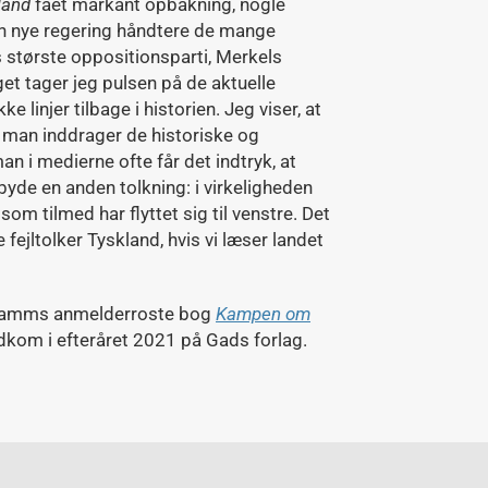
hland
fået markant opbakning, nogle
en nye regering håndtere de mange
 største oppositionsparti, Merkels
et tager jeg pulsen på de aktuelle
e linjer tilbage i historien. Jeg viser, at
t man inddrager de historiske og
an i medierne ofte får det indtryk, at
lbyde en anden tolkning: i virkeligheden
om tilmed har flyttet sig til venstre. Det
e fejltolker Tyskland, hvis vi læser landet
chramms anmelderroste bog
Kampen om
dkom i efteråret 2021 på Gads forlag.