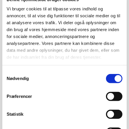
Tirsdag d. 7. november 18.45-21.00
Vi bruger cookies til at tilpasse vores indhold og
annoncer, til at vise dig funktioner til sociale medier og til
Sted: SEF, Fåborgvej 44, 5700 Svendborg (Auditoriet).
at analysere vores trafik. Vi deler også oplysninger om
din brug af vores hjemmeside med vores partnere inden
Livestream fra Aarhus Universitet.
for sociale medier, annonceringspartnere og
analysepartnere. Vores partnere kan kombinere disse
Deltagelse er gratis, man møder bare op.
data med andre oplysninger, du har givet dem, eller som
de har indsamlet fra din brug af deres tjenester.
I de seneste år er fysikerne blevet i stand til at
producere og studere antistof på måder som for få
Samtykkevalg
årtier siden blev betragtet som ren science fiction.
Nødvendig
Studier af antistof kan måske afsløre hvorfor stjerner,
planeter og mennesker faktisk er til.
Præferencer
Læs mere om foredragsholderen og foredraget
Statistik