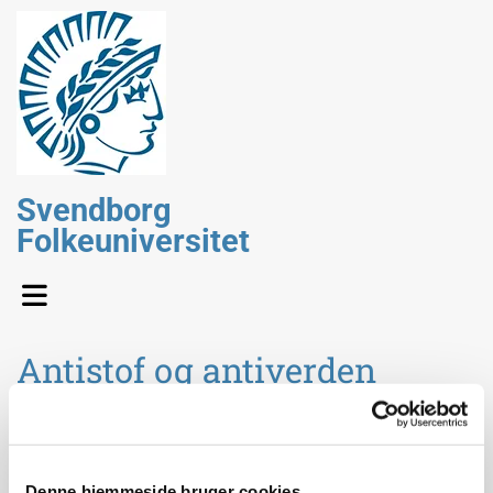
Svendborg
Folkeuniversitet
Antistof og antiverden
Ved
professor i fysik Jeffrey S. Hangst, Institut for Fysik
og Astronomi, Aarhus Universitet..
Denne hjemmeside bruger cookies