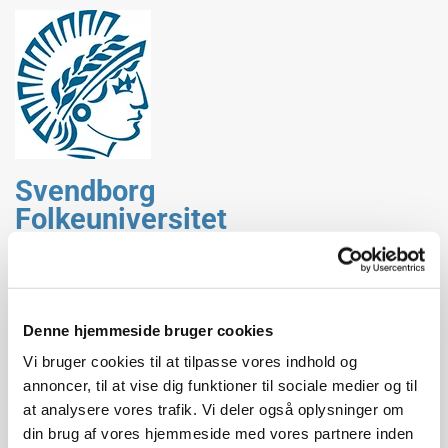
Svendborg
Folkeuniversitet
Denne hjemmeside bruger cookies
Den spanske syge
Vi bruger cookies til at tilpasse vores indhold og
annoncer, til at vise dig funktioner til sociale medier og til
Torsdag d. 10. november 2022 kl. 19.00 – 21.30
at analysere vores trafik. Vi deler også oplysninger om
din brug af vores hjemmeside med vores partnere inden
Skallen, Møllergade 99, Svendborg
Sted:
.