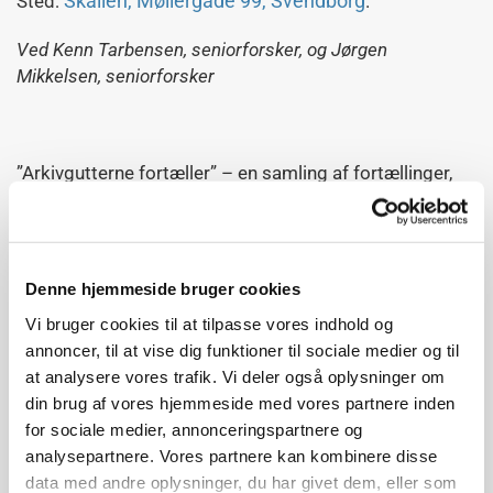
Skallen, Møllergade 99, Svendborg
Sted:
.
Ved Kenn Tarbensen, seniorforsker, og Jørgen
Mikkelsen,
seniorforsker
”Arkivgutterne fortæller” – en samling af fortællinger,
anekdoter, kuriositeter samlet gennem mange år af de
to arkivarer/historikere ved henholdsvis Rigsarkivet i
Viborg og Rigsarkivet i København. Siden 2013 har de
på bagsiden af Politiken præsenteret avisens læsere
Denne hjemmeside bruger cookies
for stort og småt fundet i Rigsarkivets magasiner. I
Vi bruger cookies til at tilpasse vores indhold og
2022 havde de samlet nogle af disse fortæller i bogen
annoncer, til at vise dig funktioner til sociale medier og til
”Arkivgutterne fortæller”. Den 16. november kommer de
at analysere vores trafik. Vi deler også oplysninger om
på besøg hos Danske Slægtsforskere Sydfyn og
din brug af vores hjemmeside med vores partnere inden
fortæller – måske om ”tømmermand PIS”, hundetælling
for sociale medier, annonceringspartnere og
i Helsingør, juletræstyve og mangel andre.
analysepartnere. Vores partnere kan kombinere disse
data med andre oplysninger, du har givet dem, eller som