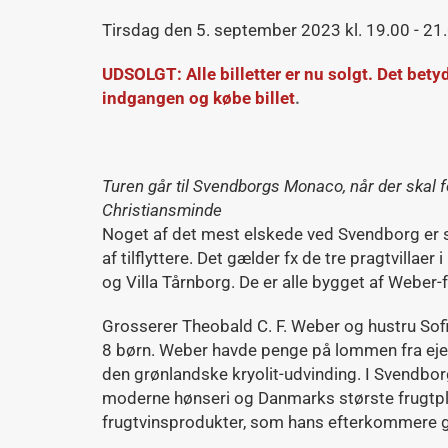
Tirsdag den 5. september 2023 kl. 19.00 - 21
UDSOLGT:
Alle billetter er nu solgt. Det bet
indgangen og købe billet
.
Turen går til Svendborgs Monaco, når der skal 
Christiansminde
Noget af det mest elskede ved Svendborg er 
af tilflyttere. Det gælder fx de tre pragtvillaer 
og Villa Tårnborg. De er alle bygget af Weber-
Grosserer Theobald C. F. Weber og hustru Sof
8 børn. Weber havde penge på lommen fra ej
den grønlandske kryolit-udvinding. I Svendborg
moderne hønseri og Danmarks største frugtp
frugtvinsprodukter, som hans efterkommere gj