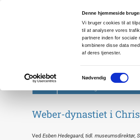
Denne hjemmeside bruger
Vi bruger cookies til at til
til at analysere vores tra
partnere inden for sociale
kombinere disse data med a
af deres tjenester.
Svendborg Folkeuniversit
Samtykkevalg
Nødvendig
Forside
Om Svendborg Folkeuniversitet
Weber-dynastiet i Chri
Ved
Esben Hedegaard, tidl. museumsdirektør,