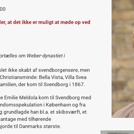
.00
yder, at det ikke er muligt at møde op ved
fortælles om Weber-dynastiet i
slet ikke skabt af svendborgensere, men
i Christiansminde: Bella Vista, Villa Svea
familien, der kom til Svendborg i 1867.
ie Emilie Meldola kom til Svendborg med
endomsspekulation i København og fra
 grundlagde han bl.a. et skibsværft, et
lantage med tilhørende
orde til Danmarks største.