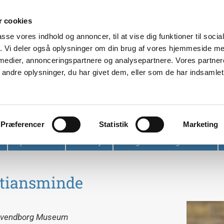
 cookies
passe vores indhold og annoncer, til at vise dig funktioner til soci
fik. Vi deler også oplysninger om din brug af vores hjemmeside m
 medier, annonceringspartnere og analysepartnere. Vores partne
ndre oplysninger, du har givet dem, eller som de har indsamlet 
et
Præferencer
Statistik
Marketing
Nyhedsbrev
Find vej
Tidligere arrangementer
stiansminde
 Svendborg Museum