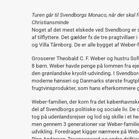
Turen går til Svendborgs Monaco, når der skal 
Christiansminde
Noget af det mest elskede ved Svendborg er 
af tilflyttere. Det gælder fx de tre pragtvillaer 
og Villa Tårnborg. De er alle bygget af Weber-
Grosserer Theobald C. F. Weber og hustru Sof
8 børn. Weber havde penge på lommen fra ej
den grønlandske kryolit-udvinding. I Svendborg
moderne hønseri og Danmarks største frugtp
frugtvinsprodukter, som hans efterkommere gj
Weber-familien, der kom fra det københavnske 
del af Svendborgs politiske og sociale liv. De
tog på udenlandsrejser og lod sig skille i et
men gennem 3 generationer var Weber-familien
udvikling. Foredraget kigger nærmere på Web
Ring Andersen, Troensegaard og andre driftige