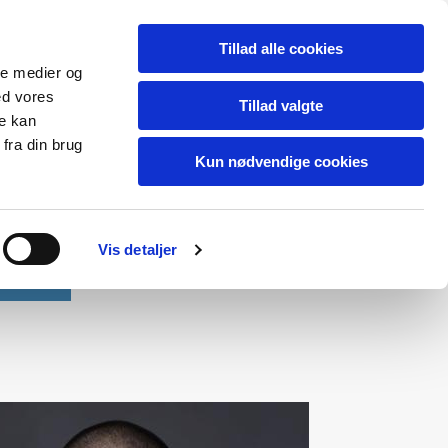
Tillad alle cookies
ale medier og
ed vores
Tillad valgte
re kan
fra din brug
Kun nødvendige cookies
Vis detaljer
Kontakt