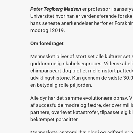
Peter Teglberg Madsen
er professor i sansefys
Universitet hvor han er verdensførende forsker 
hans seneste anerkendelser herfor er Forsknin
modtog i 2019.
Om foredraget
Mennesket bliver af stort set alle kulturer se
guddommelig skabelsesproces. Videnskabeli
chimpanseart dog blot et mellemstort patted
udviklingshistorie. Kun gennem de sidste 30.
en betydelig rolle på jorden.
Alle dyr har det samme evolutionære ophav. Vi 
af succesfulde mødre og fædre, der over milli
partnere, overlevet katastrofer, tilpasset sig
bekæmpet parasitter.
Menneskets anatomi, fysiologi og adfærd er al