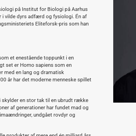
iologi på Institut for Biologi på Aarhus
i vilde dyrs adfærd og fysiologi. Én af
gsministeriets Eliteforsk-pris som han
t som et enestående toppunkt i en
gt set er Homo sapiens som en
yr med en lang og dramatisk
000 år har det moderne menneske spillet
skylder en stor tak til en ubrudt række
oner af generationer har fundet mad og
 klimaændringer, undgået rovdyr og
le produkter af mere end én milliard års