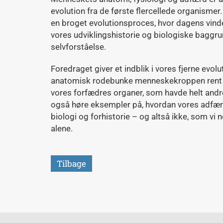
evolution fra de første flercellede organismer.
en broget evolutionsproces, hvor dagens vin
vores udviklingshistorie og biologiske baggrun
selvforståelse.
Foredraget giver et indblik i vores fjerne evol
anatomisk rodebunke menneskekroppen rent fak
vores forfædres organer, som havde helt andr
også høre eksempler på, hvordan vores adfær
biologi og forhistorie – og altså ikke, som vi n
alene.
Tilbage