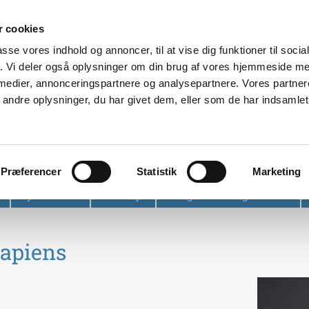
 cookies
passe vores indhold og annoncer, til at vise dig funktioner til soci
fik. Vi deler også oplysninger om din brug af vores hjemmeside m
 medier, annonceringspartnere og analysepartnere. Vores partne
ndre oplysninger, du har givet dem, eller som de har indsamlet 
et
Præferencer
Statistik
Marketing
Nyhedsbrev
Find vej
Tidligere arrangementer
apiens