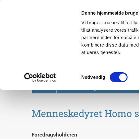
Denne hjemmeside bruger
Vi bruger cookies til at til
til at analysere vores tra
partnere inden for sociale
kombinere disse data med a
af deres tjenester.
Svendborg Folkeuniversit
Samtykkevalg
Nødvendig
Forside
Om Svendborg Folkeuniversitet
Menneskedyret Homo s
Foredragsholderen