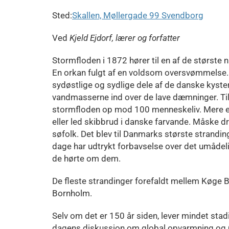
Sted:
Skallen, Møllergade 99 Svendborg
Ved
Kjeld Ejdorf, lærer og forfatter
Stormfloden i 1872 hører til en af de største 
En orkan fulgt af en voldsom oversvømmelse. 
sydøstlige og sydlige dele af de danske kyster
vandmasserne ind over de lave dæmninger. Ti
stormfloden op mod 100 menneskeliv. Mere e
eller led skibbrud i danske farvande. Måske
søfolk. Det blev til Danmarks største strandi
dage har udtrykt forbavselse over det umådel
de hørte om dem.
De fleste strandinger forefaldt mellem Køge B
Bornholm.
Selv om det er 150 år siden, lever mindet stadig
dagens diskussion om global opvarmning og