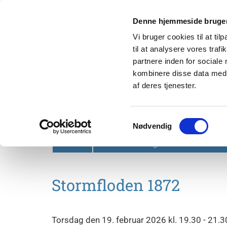
Denne hjemmeside bruger
Vi bruger cookies til at til
til at analysere vores tra
partnere inden for sociale
kombinere disse data med a
af deres tjenester.
Svendborg Folkeuniversit
Samtykkevalg
Nødvendig
Forside
Om Svendborg Folkeuniversitet
Stormfloden 1872
Torsdag den 19. februar 2026 kl. 19.30 - 21.3