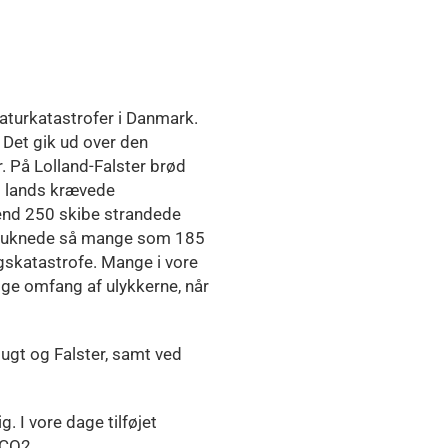
naturkatastrofer i Danmark.
Det gik ud over den
. På Lolland-Falster brød
l lands krævede
nd 250 skibe strandede
 druknede så mange som 185
ngskatastrofe. Mange i vore
ige omfang af ulykkerne, når
ugt og Falster, samt ved
. I vore dage tilføjet
 CO2.