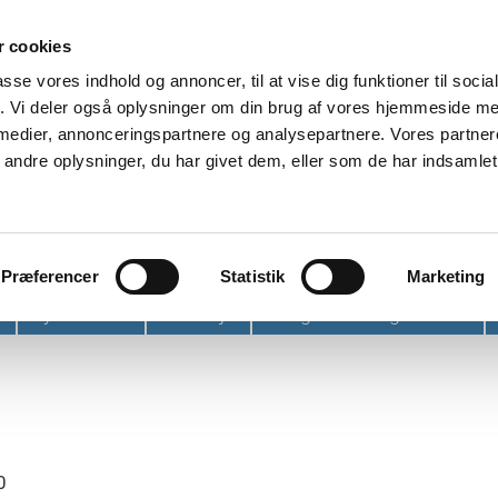
 cookies
passe vores indhold og annoncer, til at vise dig funktioner til soci
fik. Vi deler også oplysninger om din brug af vores hjemmeside m
 medier, annonceringspartnere og analysepartnere. Vores partne
ndre oplysninger, du har givet dem, eller som de har indsamlet 
et
Præferencer
Statistik
Marketing
Nyhedsbrev
Find vej
Tidligere arrangementer
0