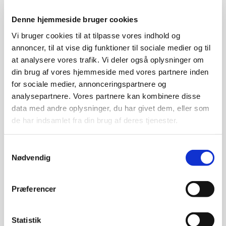
Tirsdag d. 7. marts 18.45-21.00
Denne hjemmeside bruger cookies
Sted:
SEF, Fåborgvej 44, 5700
Vi bruger cookies til at tilpasse vores indhold og
Svendborg
(Auditoriet).
annoncer, til at vise dig funktioner til sociale medier og til
at analysere vores trafik. Vi deler også oplysninger om
Livestream fra Aarhus Universitet
.
din brug af vores hjemmeside med vores partnere inden
for sociale medier, annonceringspartnere og
Deltagelse er gratis, man møder bare op.
analysepartnere. Vores partnere kan kombinere disse
data med andre oplysninger, du har givet dem, eller som
de har indsamlet fra din brug af deres tjenester.
Virus er det mindste smitstof. Det er overalt, og det
trænger ind i og udnytter levende celler til at
formere sig. En del virus gør os syge. Hør om de
Samtykkevalg
Nødvendig
vigtigste kendetegn for virus, og hør om hvordan
virusforskerne må tænke for at bekæmpe dem.
Præferencer
Læs mere om foredraget her!
Statistik