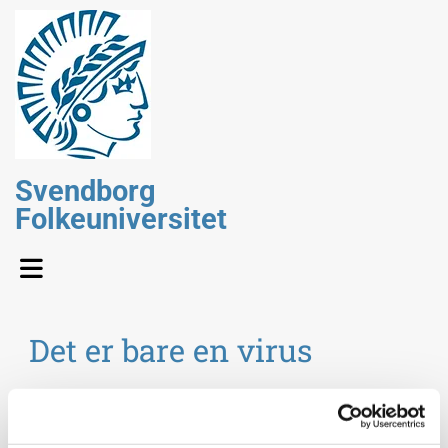
Svendborg
Folkeuniversitet
Det er bare en virus
Ved
Anders Fomsgaard, ov
erlæge og virusforsker,
Statens Serum Institut