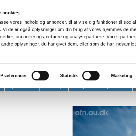
 cookies
passe vores indhold og annoncer, til at vise dig funktioner til soci
fik. Vi deler også oplysninger om din brug af vores hjemmeside m
 medier, annonceringspartnere og analysepartnere. Vores partne
ndre oplysninger, du har givet dem, eller som de har indsamlet 
et
Præferencer
Statistik
Marketing
Nyhedsbrev
Find vej
Tidligere arrangementer