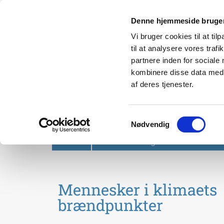
Denne hjemmeside bruger
Vi bruger cookies til at til
til at analysere vores tra
partnere inden for sociale
kombinere disse data med a
af deres tjenester.
Svendborg Folkeuniversit
Samtykkevalg
Nødvendig
Forside
Om Svendborg Folkeuniversitet
Mennesker i klimaets
brændpunkter