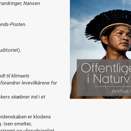
orandringer, Nansen
ands-Posten.
ditoriet).
dt til klimaets
forandrer levevilkårene for
ers skæbner ind i et
 videnskaben er klodens
 Isen smelter,
kstremt og uforudsigeligt.