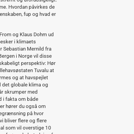
me. Hvordan påvirkes de
idenskaben, fup og hvad er
s From og Klaus Dohm ud
esker i klimaets
Sebastian Mernild fra
ergen i Norge vil disse
skabeligt perspektiv: Hør
llehavsøstaten Tuvalu at
armes og at havspejlet
d det globale klima og
t år skrumper med
d i fakta om både
ger hører du også om
 begrænsning på hvor
 bliver flere og flere
l som vil overstige 10