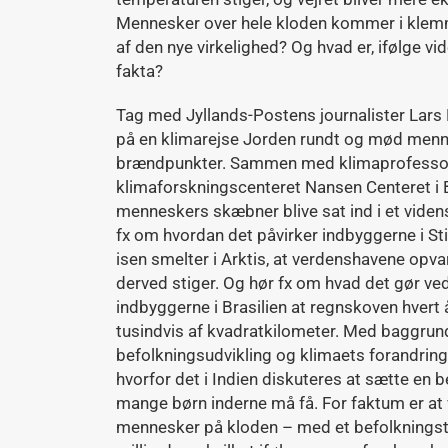
Mennesker over hele kloden kommer i klem
af den nye virkelighed? Og hvad er, ifølge v
fakta?
Tag med Jyllands-Postens journalister Lar
på en klimarejse Jorden rundt og mød menn
brændpunkter. Sammen med klimaprofessor 
klimaforskningscenteret Nansen Centeret i B
menneskers skæbner blive sat ind i et viden
fx om hvordan det påvirker indbyggerne i Sti
isen smelter i Arktis, at verdenshavene opv
derved stiger. Og hør fx om hvad det gør ve
indbyggerne i Brasilien at regnskoven hver
tusindvis af kvadratkilometer. Med baggrun
befolkningsudvikling og klimaets forandrin
hvorfor det i Indien diskuteres at sætte en
mange børn inderne må få. For faktum er at vi
mennesker på kloden – med et befolkningsta