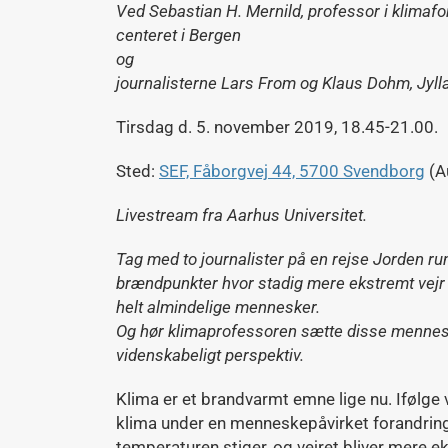
Ved Sebastian H. Mernild, professor i klimaf
centeret i Bergen
og
journalisterne Lars From og Klaus Dohm, Jyll
Tirsdag d. 5. november 2019, 18.45-21.00.
Sted:
SEF, Fåborgvej 44, 5700 Svendborg
(Au
Livestream fra Aarhus Universitet.
Tag med to journalister på en rejse Jorden run
brændpunkter hvor stadig mere ekstremt vejr 
helt almindelige mennesker.
Og hør klimaprofessoren sætte disse mennesk
videnskabeligt perspektiv.
Klima er et brandvarmt emne lige nu. Ifølge
klima under en menneskepåvirket forandring.
temperaturen stiger, og vejret bliver mere e