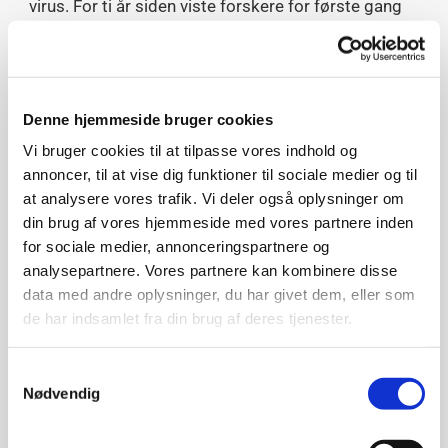
virus. For ti år siden viste forskere for første gang
at de kunne udnytte CRISPR-værktøjet til noget helt
andet: nemlig at bruge det til at finde vej til
genomet i cellekernen i menneskeceller og klippe et
hul i DNA’et hvor som helst vi måtte ønske det. At
Denne hjemmeside bruger cookies
klippe i DNA-strengen giver os mulighed for at
redigere koden.
Vi bruger cookies til at tilpasse vores indhold og
annoncer, til at vise dig funktioner til sociale medier og til
Værktøjet CRISPR har siden fået en enorm
at analysere vores trafik. Vi deler også oplysninger om
betydning for basal genetisk forskning. Vi kan nu
din brug af vores hjemmeside med vores partnere inden
redigere i gener, ændre deres egenskaber eller
for sociale medier, annonceringspartnere og
meget præcist slå dem ud af funktion. Dette gør
analysepartnere. Vores partnere kan kombinere disse
det muligt at studere de enkelte geners eller
data med andre oplysninger, du har givet dem, eller som
bestemte genvarianters betydning for biologiske
de har indsamlet fra din brug af deres tjenester.
funktioner og udvikling af sygdom. Hertil kommer
helt nye muligheder for genetisk behandling, og
Samtykkevalg
allerede nu ser vi de første eksempler på genterapi
Nødvendig
baseret på CRISPR. På Aarhus Universitet arbejder
et større forskerteam – inkl. aftenens forelæser,