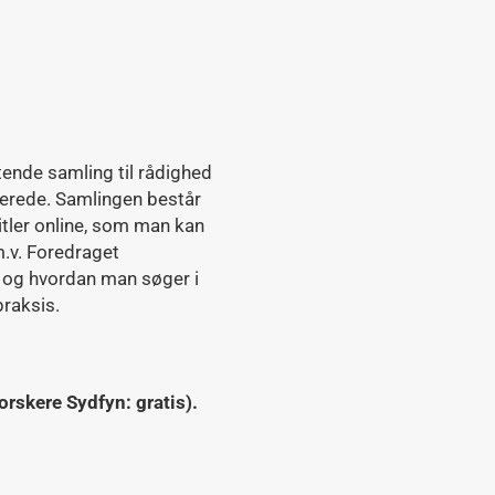
tende samling til rådighed
sserede. Samlingen består
titler online, som man kan
m.v. Foredraget
 og hvordan man søger i
praksis.
rskere Sydfyn: gratis).