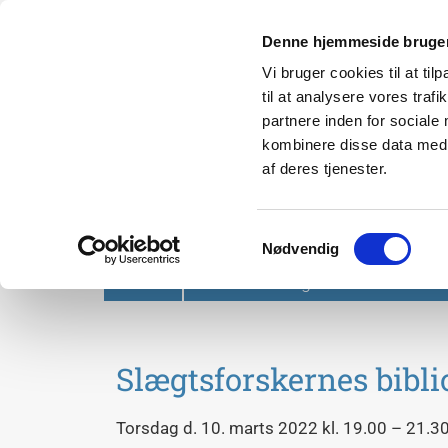
Denne hjemmeside bruger
Vi bruger cookies til at til
til at analysere vores tra
partnere inden for sociale
kombinere disse data med a
af deres tjenester.
Svendborg Folkeuniversit
Samtykkevalg
Nødvendig
Forside
Om Svendborg Folkeuniversitet
Slægtsforskernes bibli
Torsdag d. 10. marts 2022 kl. 19.00 – 21.3