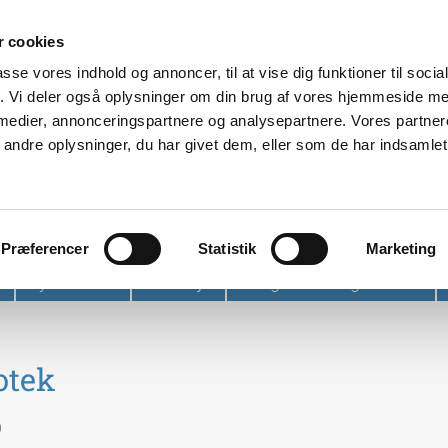
 cookies
passe vores indhold og annoncer, til at vise dig funktioner til soci
fik. Vi deler også oplysninger om din brug af vores hjemmeside m
 medier, annonceringspartnere og analysepartnere. Vores partne
ndre oplysninger, du har givet dem, eller som de har indsamlet 
et
Præferencer
Statistik
Marketing
Nyhedsbrev
Find vej
Tidligere arrangementer
otek
0