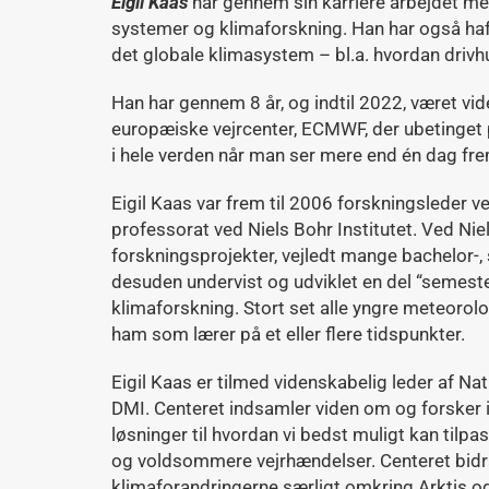
Eigil Kaas
har gennem sin karriere arbejdet me
systemer og klimaforskning. Han har også haft
det globale klimasystem – bl.a. hvordan drivh
Han har gennem 8 år, og indtil 2022, været vid
europæiske vejrcenter, ECMWF, der ubetinget
i hele verden når man ser mere end én dag fre
Eigil Kaas var frem til 2006 forskningsleder ve
professorat ved Niels Bohr Institutet. Ved Niel
forskningsprojekter, vejledt mange bachelor-,
desuden undervist og udviklet en del “semeste
klimaforskning. Stort set alle yngre meteorol
ham som lærer på et eller flere tidspunkter.
Eigil Kaas er tilmed videnskabelig leder af Na
DMI. Centeret indsamler viden om og forsker i
løsninger til hvordan vi bedst muligt kan til
og voldsommere vejrhændelser. Centeret bidra
klimaforandringerne særligt omkring Arktis og