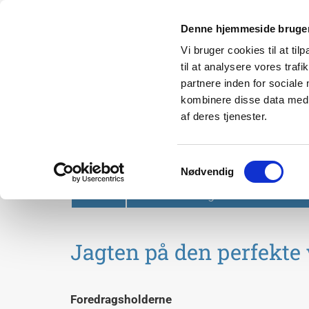
Denne hjemmeside bruger
Vi bruger cookies til at til
til at analysere vores tra
partnere inden for sociale
kombinere disse data med a
af deres tjenester.
Svendborg Folkeuniversit
Samtykkevalg
Nødvendig
Forside
Om Svendborg Folkeuniversitet
Jagten på den perfekte 
Foredragsholderne