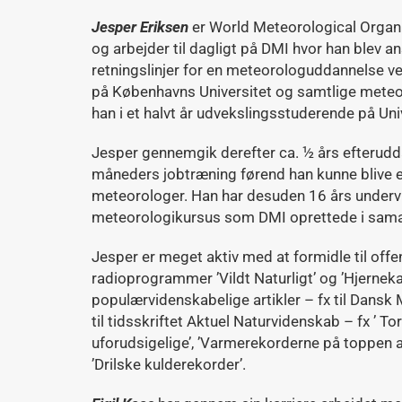
Jesper Eriksen
er World Meteorological Organ
og arbejder til dagligt på DMI hvor han blev a
retningslinjer for en meteorologuddannelse ve
på Københavns Universitet og samtlige mete
han i et halvt år udvekslingsstuderende på Uni
Jesper gennemgik derefter ca. ½ års efterudd
måneders jobtræning førend han kunne blive e
meteorologer. Han har desuden 16 års undervis
meteorologikursus som DMI oprettede i sama
Jesper er meget aktiv med at formidle til offe
radioprogrammer ’Vildt Naturligt’ og ’Hjerneka
populærvidenskabelige artikler – fx til Dansk 
til tidsskriftet Aktuel Naturvidenskab – fx ’ 
uforudsigelige’, ’Varmerekorderne på toppen 
’Drilske kulderekorder’.