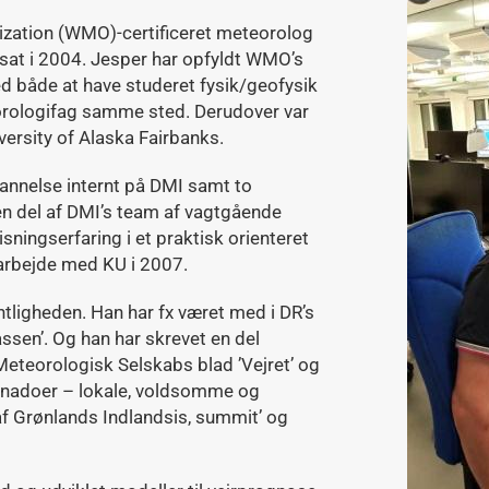
ization (WMO)-certificeret meteorolog
nsat i 2004. Jesper har opfyldt WMO’s
d både at have studeret fysik/geofysik
orologifag samme sted. Derudover var
versity of Alaska Fairbanks.
annelse internt på DMI samt to
n del af DMI’s team af vagtgående
ningserfaring i et praktisk orienteret
rbejde med KU i 2007.
ntligheden. Han har fx været med i DR’s
ssen’. Og han har skrevet en del
Meteorologisk Selskabs blad ’Vejret’ og
Tornadoer – lokale, voldsomme og
af Grønlands Indlandsis, summit’ og