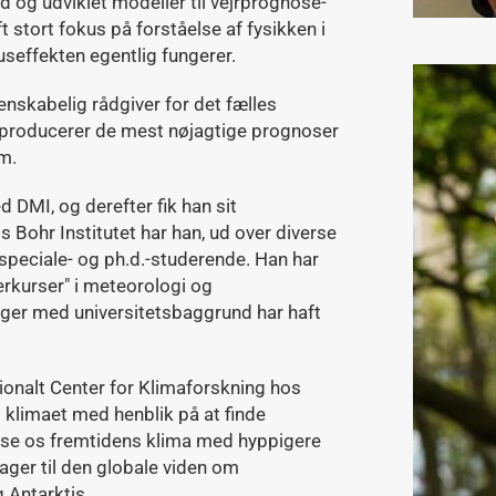
d og udviklet modeller til vejrprognose-
 stort fokus på forståelse af fysikken i
useffekten egentlig fungerer.
enskabelig rådgiver for det fælles
 producerer de mest nøjagtige prognoser
m.
d DMI, og derefter fik han sit
s Bohr Institutet har han, ud over diverse
 speciale- og ph.d.-studerende. Han har
rkurser" i meteorologi og
oger med universitetsbaggrund har haft
tionalt Center for Klimaforskning hos
 klimaet med henblik på at finde
passe os fremtidens klima med hyppigere
ger til den globale viden om
 Antarktis.