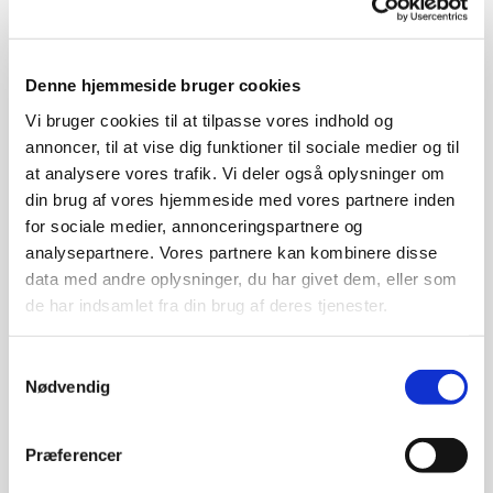
Sted: Svendborg Kulturhus/Borgerforeningen
(Spejldsalen)
Denne hjemmeside bruger cookies
Ved
Claus Christoffersen, BA i filosofi og
Vi bruger cookies til at tilpasse vores indhold og
oldtidskundskab og underviser i idehistorie.
annoncer, til at vise dig funktioner til sociale medier og til
at analysere vores trafik. Vi deler også oplysninger om
din brug af vores hjemmeside med vores partnere inden
for sociale medier, annonceringspartnere og
Svendborg Dage med Brech
t har i samarbejde med
analysepartnere. Vores partnere kan kombinere disse
Svendborg Folkeuniversitet inviteret Claus
data med andre oplysninger, du har givet dem, eller som
Christoffersen til at holde et foredrag om Hannah
de har indsamlet fra din brug af deres tjenester.
Arendts tanker om tænkning, ansvar og moral. Arendts
udgangspunkt er, at vi alle har personligt ansvar for
udviklingen i samfundet og verden, fordi vi kan og skal
Samtykkevalg
Nødvendig
tænke selv! Noget der især er vigtigt i en tid hvor hvor
mørket igen sænker sig over Europa og verden, hvor
intolerancen vinder frem, demokratiet er truet, og
Præferencer
krigen igen er rykket nærmere.