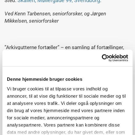
Skallen, Møllergade 99, Svendborg
Sted:
.
Ved Kenn Tarbensen, seniorforsker, og Jørgen
Mikkelsen,
seniorforsker
”Arkivgutterne fortæller” – en samling af fortællinger,
anekdoter, kuriositeter samlet gennem mange år af de
to arkivarer/historikere ved henholdsvis Rigsarkivet i
Viborg og Rigsarkivet i København. Siden 2013 har de
på bagsiden af Politiken præsenteret avisens læsere
Denne hjemmeside bruger cookies
for stort og småt fundet i Rigsarkivets magasiner. I
Vi bruger cookies til at tilpasse vores indhold og
2022 havde de samlet nogle af disse fortæller i bogen
annoncer, til at vise dig funktioner til sociale medier og til
”Arkivgutterne fortæller”. Den 16. november kommer de
at analysere vores trafik. Vi deler også oplysninger om
på besøg hos Danske Slægtsforskere Sydfyn og
din brug af vores hjemmeside med vores partnere inden
fortæller – måske om ”tømmermand PIS”, hundetælling
for sociale medier, annonceringspartnere og
i Helsingør, juletræstyve og mangel andre.
analysepartnere. Vores partnere kan kombinere disse
data med andre oplysninger, du har givet dem, eller som