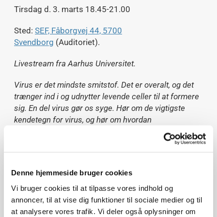
Tirsdag d. 3. marts 18.45-21.00
Sted:
SEF, Fåborgvej 44, 5700
Svendborg
(Auditoriet).
Livestream fra Aarhus Universitet.
Virus er det mindste smitstof. Det er overalt, og det
trænger ind i og udnytter levende celler til at formere
sig. En del virus gør os syge. Hør om de vigtigste
kendetegn for virus, og hør om hvordan
virusforskerne må tænke for at bekæmpe dem
.
Virus er det mindste smitstof. Udenfor vores celler
er det blot er en livløs partikel, som er uden eget
Denne hjemmeside bruger cookies
stofskifte og som ikke er i stand til at formere sig
alene. Det er blot ”en pose af protein med noget
Vi bruger cookies til at tilpasse vores indhold og
genmateriale indeni”. Men indeni vores celler sker
annoncer, til at vise dig funktioner til sociale medier og til
der noget. Dér overtager virus kontrollen af vores
at analysere vores trafik. Vi deler også oplysninger om