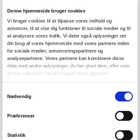
Hans Kjeldsen
, professor i astrofysik ved Institut for
Denne hjemmeside bruger cookies
Fysik og Astronomi, Aarhus Universitet
og
Vi bruger cookies til at tilpasse vores indhold og
Hans Buhl
, museumsinspektør i videnskabshistorie ved
annoncer, til at vise dig funktioner til sociale medier og til
Science Museerne, Aarhus Universitet.
at analysere vores trafik. Vi deler også oplysninger om
din brug af vores hjemmeside med vores partnere inden
Tirsdag d. 22. oktober 18.45-21.00
for sociale medier, annonceringspartnere og
analysepartnere. Vores partnere kan kombinere disse
Sted:
SEF, Fåborgvej 44, 5700 Svendborg (
Auditoriet).
data med andre oplysninger, du har givet dem, eller som
de har indsamlet fra din brug af deres tjenester.
Livestream fra Aarhus Universitet.
Deltagelse er gratis, man møder bare op.
Samtykkevalg
Nødvendig
Teleskoperne giver os ikke bare flotte billeder, men kan
også give os viden om bl.a. big bang og universets
Præferencer
udvidelse, samt om stjerners grundstofindhold og
deres exoplaneter. Hør om teleskopets historie og
hvordan det er nøglen til at forstå universet.
Statistik