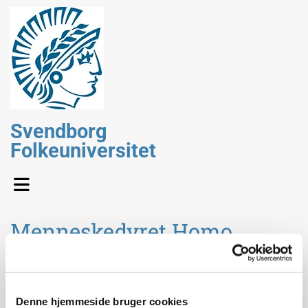
Svendborg
Folkeuniversitet
Menneskedyret Homo
sapiens
Ved
Peter Teglberg Madsen, p
rofessor i sansefysiologi
Denne hjemmeside bruger cookies