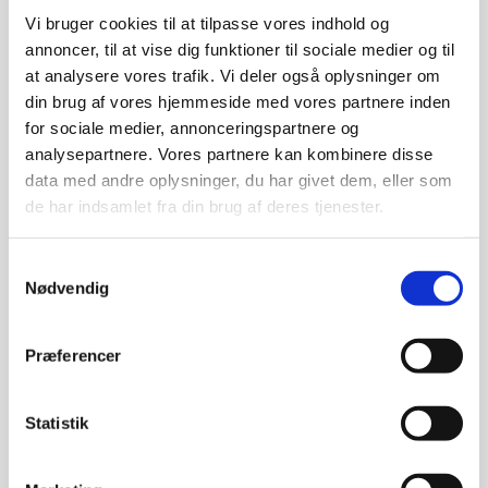
Vi bruger cookies til at tilpasse vores indhold og
Tirsdag d. 16. april 18.45-21.00
annoncer, til at vise dig funktioner til sociale medier og til
at analysere vores trafik. Vi deler også oplysninger om
Sted: SEF, Fåborgvej 44, 5700 Svendborg (Auditoriet).
din brug af vores hjemmeside med vores partnere inden
for sociale medier, annonceringspartnere og
Livestream fra Aarhus Universitet.
analysepartnere. Vores partnere kan kombinere disse
Deltagelse er gratis, man møder bare op.
data med andre oplysninger, du har givet dem, eller som
de har indsamlet fra din brug af deres tjenester.
Vi mennesker er et tilfældigt resultat af en broget
evolutionsproces, og vi er en anatomisk rodebunke
Samtykkevalg
med lån af organer fra vores tidlige forfædre. Vores
Nødvendig
adfærd er i høj grad styret af menneskedyrets biologi
og forhistorie og ikke vores frie vilje alene.
Præferencer
Læs mere om foredragsholderen og foredraget
Statistik