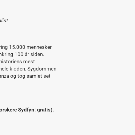
list
ring 15.000 mennesker
mkring 100 år siden.
 historiens mest
r hele kloden. Sygdommen
enza og tog samlet set
rskere Sydfyn: gratis).