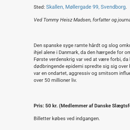
Skallen, Møllergade 99, Svendborg
Sted:
.
Ved Tommy Heisz Madsen, forfatter og journa
Den spanske syge ramte hårdt og slog omk
ihjel alene i Danmark, da den hærgede for o
Første verdenskrig var ved at være forbi, da
dødbringende epidemi spredte sig sig ove
var en ondartet, aggressiv og smitsom influ
over 50 millioner liv.
Pris: 50 kr. (Medlemmer af Danske Slægtsfo
Billetter købes ved indgangen.