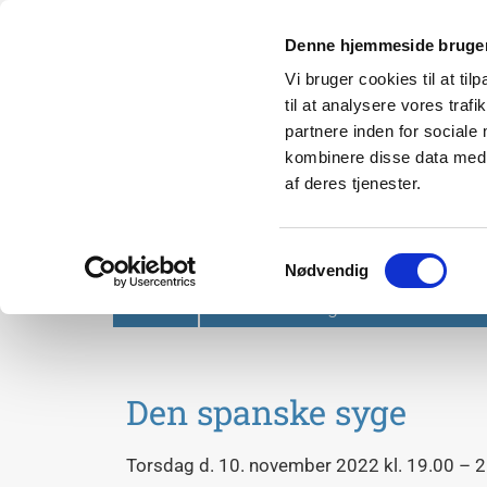
Denne hjemmeside bruger
Vi bruger cookies til at til
til at analysere vores tra
partnere inden for sociale
kombinere disse data med a
af deres tjenester.
Svendborg Folkeuniversit
Samtykkevalg
Nødvendig
Forside
Om Svendborg Folkeuniversitet
Den spanske syge
Torsdag d. 10. november 2022 kl. 19.00 – 