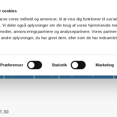
 cookies
passe vores indhold og annoncer, til at vise dig funktioner til soci
fik. Vi deler også oplysninger om din brug af vores hjemmeside m
 medier, annonceringspartnere og analysepartnere. Vores partne
ndre oplysninger, du har givet dem, eller som de har indsamlet 
et
Præferencer
Statistik
Marketing
Nyhedsbrev
Find vej
Tidligere arrangementer
21.30