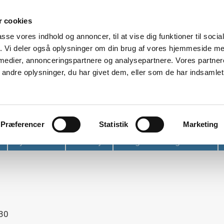
 cookies
passe vores indhold og annoncer, til at vise dig funktioner til soci
fik. Vi deler også oplysninger om din brug af vores hjemmeside m
 medier, annonceringspartnere og analysepartnere. Vores partne
ndre oplysninger, du har givet dem, eller som de har indsamlet 
et
Præferencer
Statistik
Marketing
Nyhedsbrev
Find vej
Tidligere arrangementer
.30