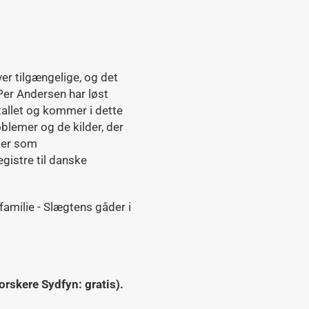
iver tilgængelige, og det
Per Andersen har løst
tallet og kommer i dette
blemer og de kilder, der
der som
gistre til danske
 familie - Slægtens gåder i
rskere Sydfyn: gratis).