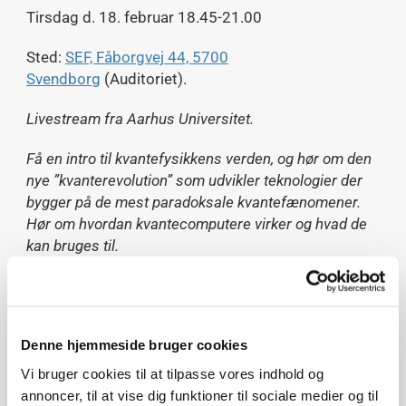
Tirsdag d. 18. februar 18.45-21.00
Sted:
SEF, Fåborgvej 44, 5700
Svendborg
(Auditoriet).
Livestream fra Aarhus Universitet.
Få en intro til kvantefysikkens verden, og hør om den
nye ”kvanterevolution” som udvikler teknologier der
bygger på de mest paradoksale kvantefænomener.
Hør om hvordan kvantecomputere virker og hvad de
kan bruges til.
Atomernes og molekylernes mikroskopiske verden
er beskrevet af kvantefysikken. Den kvanteverden
som kvantefysikken beskriver, er meget forskellig
Denne hjemmeside bruger cookies
fra fænomener i vores dagligdag: fx er atomare
partikler tilsyneladende flere steder på én gang, og
Vi bruger cookies til at tilpasse vores indhold og
målinger på dem giver altid tilfældige resultater.
annoncer, til at vise dig funktioner til sociale medier og til