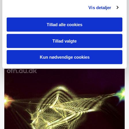
200 sekunder på at udføre. Hvis den samme
Vis detaljer
beregning skulle udføres på verdens største
supercomputer, skulle den bruge 10.000 år på det!
Tillad alle cookies
I foredraget vil du høre hvordan kvantecomputere
virker og hvad de kan bruges til.
Tillad valgte
Deltagelse er gratis, man møder bare op.
Kun nødvendige cookies