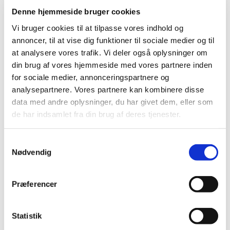
Institut for Molekylærbiologi og Genetik, Aarhus
Denne hjemmeside bruger cookies
Universitet,
og
Hans Jørn Kolmos, professor i klinisk
Vi bruger cookies til at tilpasse vores indhold og
mikrobiologi ved Klinisk institut, Syddansk Universitet.
annoncer, til at vise dig funktioner til sociale medier og til
at analysere vores trafik. Vi deler også oplysninger om
Tirsdag d. 6. maj 18.45-21.00
din brug af vores hjemmeside med vores partnere inden
SEF, Fåborgvej 44, 5700 Svendborg
Sted:
for sociale medier, annonceringspartnere og
(
Auditoriet).
analysepartnere. Vores partnere kan kombinere disse
data med andre oplysninger, du har givet dem, eller som
Livestream fra Aarhus Universitet.
de har indsamlet fra din brug af deres tjenester.
Deltagelse er gratis, man møder bare op.
Samtykkevalg
Nødvendig
Et af de største fremskridt i lægevidenskaben er
opdagelsen af antibiotika, men hvordan virker de
egentlig, og hvorfor rammer de ikke vores egne celler?
Præferencer
Hør om bakterier, antibiotika og om mulige løsninger
på de fremvindende resistente bakterier.
Statistik
Læs mere om foredraget og foredragsholderne