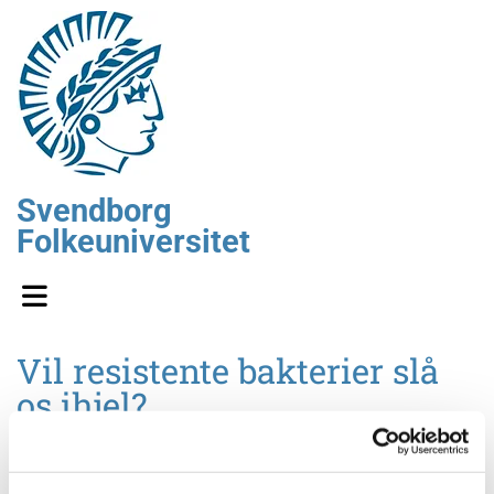
Svendborg
Folkeuniversitet
Vil resistente bakterier slå
os ihjel?
Ved
Ditlev Brodersen, professor i molekylærbiologi ved