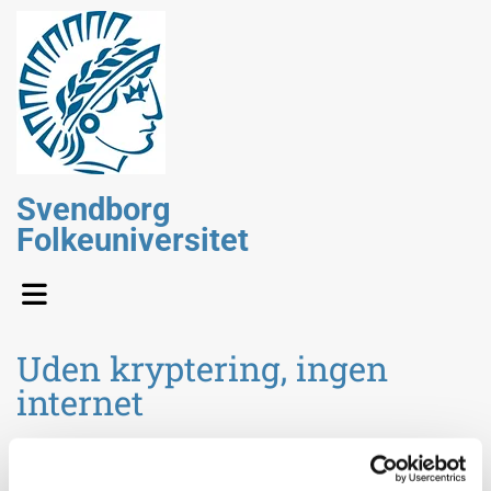
Svendborg
Folkeuniversitet
Uden kryptering, ingen
internet
Ved
Ivan Bjerre Damgård,
Professor i datalogi , Institut