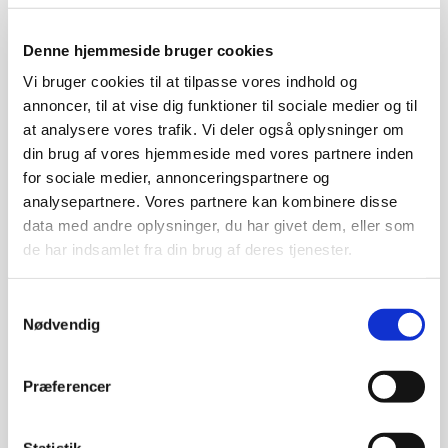
for Datalogi, Aarhus Universitet, og
Jesper Buus
Nielsen,
professor i datalogi, Institut for Datalogi, Aarhus
Denne hjemmeside bruger cookies
Universitet.
Vi bruger cookies til at tilpasse vores indhold og
Tirsdag d. 14. november 18.45-21.00
annoncer, til at vise dig funktioner til sociale medier og til
at analysere vores trafik. Vi deler også oplysninger om
Sted:
SEF, Fåborgvej 44, 5700 Svendborg
(Auditoriet).
din brug af vores hjemmeside med vores partnere inden
for sociale medier, annonceringspartnere og
Livestream fra Aarhus Universitet
.
analysepartnere. Vores partnere kan kombinere disse
data med andre oplysninger, du har givet dem, eller som
Deltagelse er gratis, man møder bare op.
de har indsamlet fra din brug af deres tjenester.
Hør om hvordan kryptering sikrer at vi kan
Samtykkevalg
Nødvendig
kommunikere fortroligt og færdes sikkert på
internettet – fx når du bruger din netbank. Og hør om
hvad udviklingen af blockchain giver os af muligheder i
Præferencer
fremtiden – fx ved indgåelse og håndhævelse af
kontrakter.
Statistik