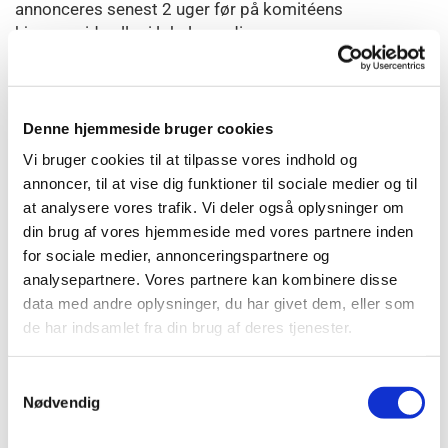
annonceres senest 2 uger før på komitéens
hjemmeside eller i lokale medier.
Stk. 2. Valg til bestyrelsen gælder for 2 år. Genvalg kan
finde sted.
Stk. 3. Bestyrelsen konstituerer sig efter hvert valg med
en formand, der har det overordnede ansvar for
Denne hjemmeside bruger cookies
komitéens aktiviteter, og en administrator, der tager sig
Vi bruger cookies til at tilpasse vores indhold og
af administrative opgaver og regnskab.
annoncer, til at vise dig funktioner til sociale medier og til
Stk. 4. Formand og administrator er
at analysere vores trafik. Vi deler også oplysninger om
tegningsberettigede, og administrator kan alene
din brug af vores hjemmeside med vores partnere inden
varetage den daglige drift.
for sociale medier, annonceringspartnere og
Stk. 5. Bestyrelsen fastsætter selv sin
analysepartnere. Vores partnere kan kombinere disse
forretningsorden.
data med andre oplysninger, du har givet dem, eller som
de har indsamlet fra din brug af deres tjenester.
§ 4
Stk. 1. Bestyrelsen træffer beslutning om, hvilken
Samtykkevalg
folkeuniversitetsenhed, komitéen tilknytter sig.
Nødvendig
Stk. 2. Beslutningen om tilknytning til en enhed gælder
fra 1. januar og for en periode af tre kalenderår. En