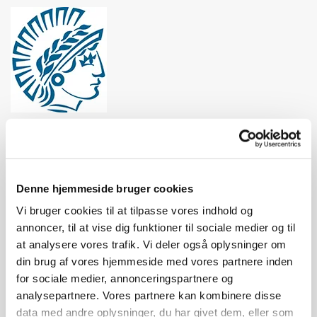
Svendborg
Folkeuniversitet
Denne hjemmeside bruger cookies
Vi bruger cookies til at tilpasse vores indhold og
annoncer, til at vise dig funktioner til sociale medier og til
Den historiske fortælling
at analysere vores trafik. Vi deler også oplysninger om
din brug af vores hjemmeside med vores partnere inden
for sociale medier, annonceringspartnere og
Torsdag d. 14. november 2024 kl. 19.00-21.30
analysepartnere. Vores partnere kan kombinere disse
data med andre oplysninger, du har givet dem, eller som