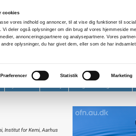
 cookies
passe vores indhold og annoncer, til at vise dig funktioner til soci
fik. Vi deler også oplysninger om din brug af vores hjemmeside m
 medier, annonceringspartnere og analysepartnere. Vores partne
ndre oplysninger, du har givet dem, eller som de har indsamlet 
et
Præferencer
Statistik
Marketing
Nyhedsbrev
Find vej
Tidligere arrangementer
, Institut for Kemi, Aarhus