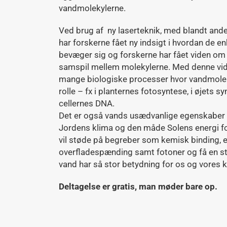
vandmolekylerne.
Ved brug af ny laserteknik, med blandt andet
har forskerne fået ny indsigt i hvordan de e
bevæger sig og forskerne har fået viden om
samspil mellem molekylerne. Med denne vide
mange biologiske processer hvor vandmoleky
rolle – fx i planternes fotosyntese, i øjets s
cellernes DNA.
Det er også vands usædvanlige egenskaber 
Jordens klima og den måde Solens energi f
vil støde på begreber som kemisk binding, e
overfladespænding samt fotoner og få en stø
vand har så stor betydning for os og vores 
Deltagelse er gratis, man møder bare op.