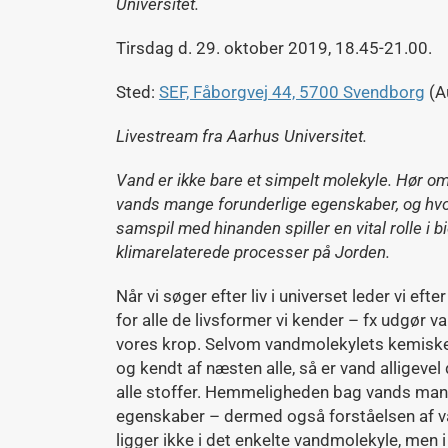
Universitet.
Tirsdag d. 29. oktober 2019, 18.45-21.00.
Sted:
SEF, Fåborgvej 44, 5700 Svendborg
(Au
Livestream fra Aarhus Universitet.
Vand er ikke bare et simpelt molekyle. Hør 
vands mange forunderlige egenskaber, og hv
samspil med hinanden spiller en vital rolle i b
klimarelaterede processer på Jorden.
Når vi søger efter liv i universet leder vi eft
for alle de livsformer vi kender – fx udgør 
vores krop. Selvom vandmolekylets kemiske
og kendt af næsten alle, så er vand alligevel
alle stoffer. Hemmeligheden bag vands man
egenskaber – dermed også forståelsen af va
ligger ikke i det enkelte vandmolekyle, men 