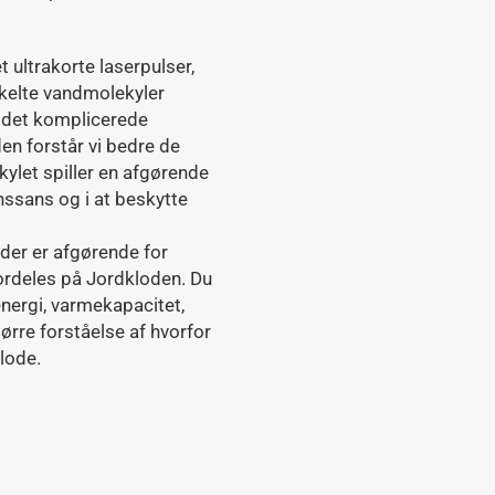
 ultrakorte laserpulser,
nkelte vandmolekyler
 det komplicerede
n forstår vi bedre de
let spiller en afgørende
ynssans og i at beskytte
der er afgørende for
ordeles på Jordkloden. Du
nergi, varmekapacitet,
rre forståelse af hvorfor
klode.