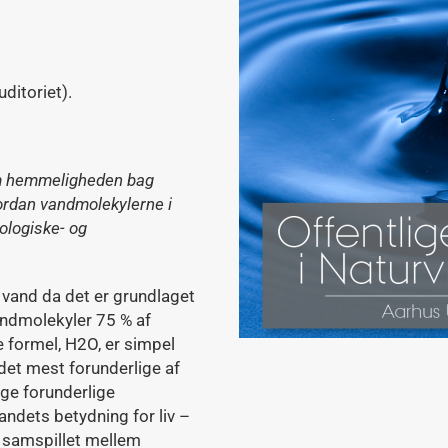
ditoriet).
om hemmeligheden bag
ordan vandmolekylerne i
iologiske- og
er vand da det er grundlaget
vandmolekyler 75 % af
 formel, H2O, er simpel
 det mest forunderlige af
ge forunderlige
ndets betydning for liv –
i samspillet mellem