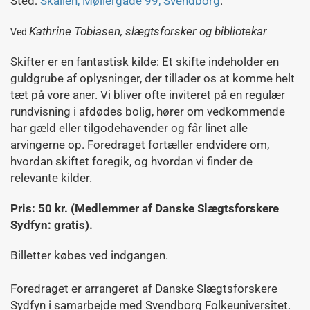
Sted:
Skallen, Møllergade 99, Svendborg
.
Kathrine Tobiasen,
slægtsforsker og bibliotekar
Ved
Skifter er en fantastisk kilde: Et skifte indeholder en
guldgrube af oplysninger, der tillader os at komme helt
tæt på vore aner. Vi bliver ofte inviteret på en regulær
rundvisning i afdødes bolig, hører om vedkommende
har gæld eller tilgodehavender og får linet alle
arvingerne op. Foredraget fortæller endvidere om,
hvordan skiftet foregik, og hvordan vi finder de
relevante kilder.
Pris: 50 kr. (Medlemmer af Danske Slægtsforskere
Sydfyn: gratis).
Billetter købes ved indgangen.
Foredraget er arrangeret af Danske Slægtsforskere
Sydfyn i samarbejde med Svendborg Folkeuniversitet.