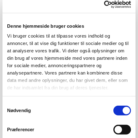
Tirsdag d. 25. april 18.45-21.00
Denne hjemmeside bruger cookies
Sted:
SEF, Fåborgvej 44, 5700
Svendborg
(Auditoriet).
Vi bruger cookies til at tilpasse vores indhold og
annoncer, til at vise dig funktioner til sociale medier og til
Livestream fra Aarhus Universitet
.
at analysere vores trafik. Vi deler også oplysninger om
din brug af vores hjemmeside med vores partnere inden
Deltagelse er gratis, man møder bare op.
for sociale medier, annonceringspartnere og
analysepartnere. Vores partnere kan kombinere disse
data med andre oplysninger, du har givet dem, eller som
Myrerne er på flere måder mere succesfulde end
de har indsamlet fra din brug af deres tjenester.
mennesket. De organiserer sig i store samfund
som superorganismer og de opfandt landbruget
længe før vi gjorde. Du vil også høre om hvordan vi
Samtykkevalg
Nødvendig
kan udnytte myrerne til biologisk bekæmpelse af
skadedyr
Præferencer