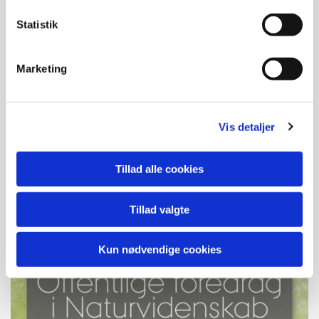
Læs mere om foredraget her!
Statistik
Marketing
Vis detaljer
Tillad alle cookies
Tillad valgte
Kun nødvendige cookies