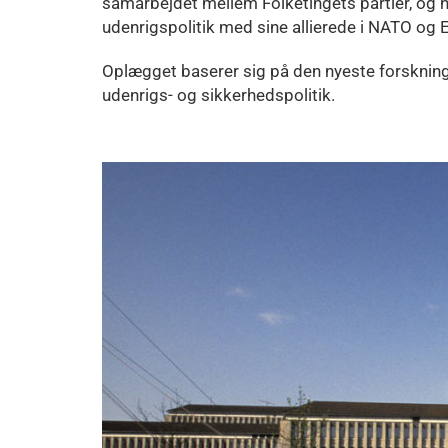
samarbejdet mellem Folketingets partier, og 
udenrigspolitik med sine allierede i NATO og 
Oplægget baserer sig på den nyeste forskning 
udenrigs- og sikkerhedspolitik.