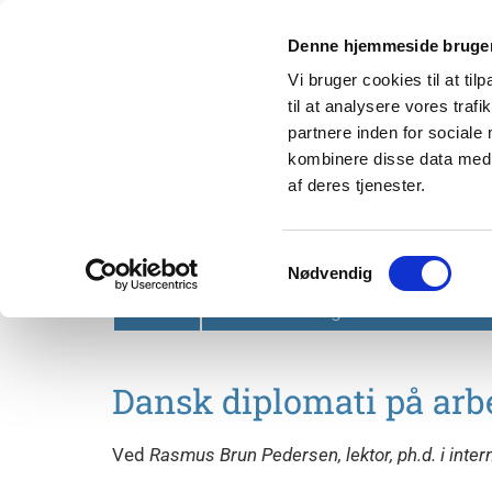
Denne hjemmeside bruger
Vi bruger cookies til at til
til at analysere vores tra
partnere inden for sociale
kombinere disse data med a
af deres tjenester.
Svendborg Folkeuniversit
Samtykkevalg
Nødvendig
Forside
Om Svendborg Folkeuniversitet
Dansk diplomati på arb
Ved
Rasmus Brun Pedersen, lektor, ph.d. i intern