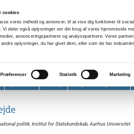
 cookies
passe vores indhold og annoncer, til at vise dig funktioner til soci
fik. Vi deler også oplysninger om din brug af vores hjemmeside m
 medier, annonceringspartnere og analysepartnere. Vores partne
ndre oplysninger, du har givet dem, eller som de har indsamlet 
et
Præferencer
Statistik
Marketing
Nyhedsbrev
Find vej
Tidligere arrangementer
ejde
ational politik, Institut for Statskundskab, Aarhus Universitet