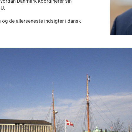
hvordan Danmark koordinerer sin
EU.
og de allerseneste indsigter i dansk