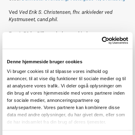
Ved
Ved Erik S. Christensen, fhv. arkivleder ved
Kystmuseet, cand.phil.
Entré: 50 kr. Billetter købes ved indgangen.
"Frederikshavn er da havnen for dampskibene, som
på få timer vil danne bro mellem Norge, Sverige og
Danmark – og den tid vil komme! – ". Sådan skrev
Denne hjemmeside bruger cookies
eventyrdigteren H.C. Andersen efter at have besøgt
Vi bruger cookies til at tilpasse vores indhold og
Frederikshavn på sin Jyllandsrejse i 1859.
annoncer, til at vise dig funktioner til sociale medier og til
Frederikshavn blev nordens færgemetropol som
at analysere vores trafik. Vi deler også oplysninger om
forudsagt af H.C. Andersen. I 1980’erne var der
din brug af vores hjemmeside med vores partnere inden
flere end 24 færgeanløb og afgange i døgnet til
for sociale medier, annonceringspartnere og
Larvik, Oslo, Göteborg, Læsø og Hirsholmene. Og i
analysepartnere. Vores partnere kan kombinere disse
dag passerer mere end 1,8 mio. passagerer
data med andre oplysninger, du har givet dem, eller som
gennem Frederikshavn om året.
de har indsamlet fra din brug af deres tjenester.
Under Englandskrigen var Fladstrand vigtig for