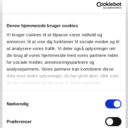
Instituttet KU og DTU Space.
Mandag d. 22. april 2024 kl. 19.00 - 21.00
Denne hjemmeside bruger cookies
Sted:
(Auditoriet).
SEF, Fåborgvej 44, 5700 Svendborg
Vi bruger cookies til at tilpasse vores indhold og
Entré: 75 kr.
annoncer, til at vise dig funktioner til sociale medier og til
at analysere vores trafik. Vi deler også oplysninger om
din brug af vores hjemmeside med vores partnere inden
for sociale medier, annonceringspartnere og
Alle billetter er solgt, men du kan blive skrevet på en
analysepartnere. Vores partnere kan kombinere disse
venteliste: klik på knappen "Køb billet".
data med andre oplysninger, du har givet dem, eller som
de har indsamlet fra din brug af deres tjenester.
Køb billet
Samtykkevalg
Nødvendig
Halvanden millioner kilometer væk ligger
menneskehedens mest avancerede rumobservatorium,
Præferencer
James Webb. Teleskopet er blevet kaldt "Hubbles