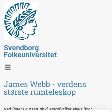
Svendborg
Folkeuniversitet
James Webb - verdens
største rumteleskop
Ved
Peter Laursen, ph.d. astrofysiker, Niels Bohr