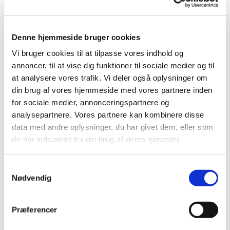
landbrugsværdikæder, Institut for Fødevare- og
Ressourceøkonomi, Københavns Universitet.
Anders Sanchez Barfod,
lektor emeritus i botanik Anders
Denne hjemmeside bruger cookies
Sanchez Barfod, Institut for Biologi, Aarhus Universitet.
Kjeld Hermansen,
læge og lektor emeritus i diabetes og
Vi bruger cookies til at tilpasse vores indhold og
ernæring, Institut for Klinisk Medicin, Aarhus Universitet.
annoncer, til at vise dig funktioner til sociale medier og til
at analysere vores trafik. Vi deler også oplysninger om
Tirsdag d. 3. november 18.45-21.00
din brug af vores hjemmeside med vores partnere inden
for sociale medier, annonceringspartnere og
SEF, Fåborgvej 44, 5700 Svendborg
Sted:
analysepartnere. Vores partnere kan kombinere disse
(
Auditoriet).
data med andre oplysninger, du har givet dem, eller som
de har indsamlet fra din brug af deres tjenester.
Livestream fra Aarhus Universitet.
Deltagelse er gratis, man møder bare op.
Samtykkevalg
Nødvendig
Hør tre forskere fortælle om kaffe – om kaffeplantens
biologi, dens dyrkning og bearbejdning til den kaffe vi
Præferencer
drikker, om bæredygtig kaffe, om den betydning
klimaændringerne vil få for fremtidens kaffe og om