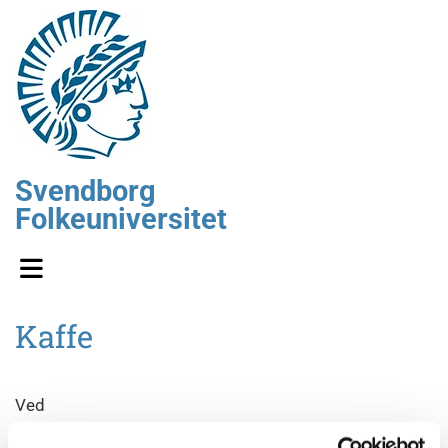
Svendborg
Folkeuniversitet
Kaffe
Ved
Aske Skovmand Bosselmann,
lektor i