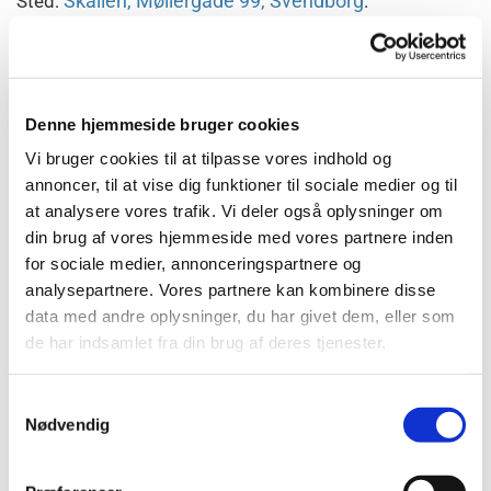
Skallen, Møllergade 99, Svendborg
Sted:
.
Ved
Per Andersen, cand.scient.
Denne hjemmeside bruger cookies
Med mediestream er der kommet en god måde at
Vi bruger cookies til at tilpasse vores indhold og
søge i danske aviser. Foredraget gennemgår, hvad
annoncer, til at vise dig funktioner til sociale medier og til
mediestream er, hvad det indeholder, og ikke mindst,
at analysere vores trafik. Vi deler også oplysninger om
hvordan man søger i de mange aviser med speciel
din brug af vores hjemmeside med vores partnere inden
fokus på slægtsforskning. Der vises også med praktisk
for sociale medier, annonceringspartnere og
demo, hvordan man arbejder med Mediestream.
analysepartnere. Vores partnere kan kombinere disse
data med andre oplysninger, du har givet dem, eller som
de har indsamlet fra din brug af deres tjenester.
Pris: 50 kr. (Medlemmer af Danske Slægtsforskere
Sydfyn: gratis).
Samtykkevalg
Nødvendig
Billetter købes ved indgangen.