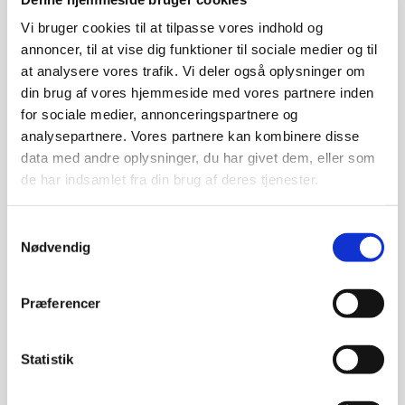
Tirsdag d. 19. marts 18.45-21.00
Vi bruger cookies til at tilpasse vores indhold og
annoncer, til at vise dig funktioner til sociale medier og til
Sted: SEF, Fåborgvej 44, 5700 Svendborg (Auditoriet).
at analysere vores trafik. Vi deler også oplysninger om
din brug af vores hjemmeside med vores partnere inden
Livestream fra Aarhus Universitet.
for sociale medier, annonceringspartnere og
analysepartnere. Vores partnere kan kombinere disse
Deltagelse er gratis, man møder bare op.
data med andre oplysninger, du har givet dem, eller som
de har indsamlet fra din brug af deres tjenester.
Atombomben kom til for over 75 år siden og præger
stadig vores verden i dag. Hør både om hvordan
bomben blev til og ændrede verden og om fysikken i
Samtykkevalg
hvordan atombomber virker. Bomben har ændret den
Nødvendig
måde vi lever på – spørgsmålet er: kan vi leve med
bomben?
Præferencer
Læs mere om foredragsholderne og foredraget
Statistik