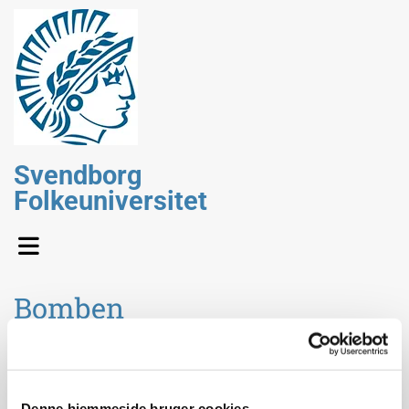
Svendborg
Folkeuniversitet
Bomben
Ved
Kristian Hvidtfelt Nielsen, l
ektor i videnskabshistorie,
og
Hans Otto Uldall Fynbo,
professor i kernefysik
Denne hjemmeside bruger cookies