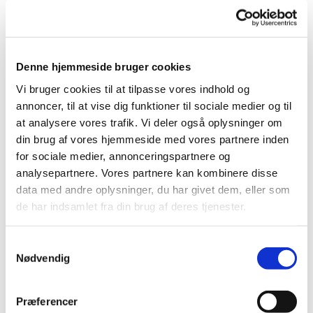
Syddansk Universitet
Tirsdag d. 3. februar 2026 kl. 19.00-21.00
Denne hjemmeside bruger cookies
Sted:
SEF, Fåborgvej 44, 5700 Svendborg
(Auditoriet).
Vi bruger cookies til at tilpasse vores indhold og
Entré: 75 kr.
annoncer, til at vise dig funktioner til sociale medier og til
at analysere vores trafik. Vi deler også oplysninger om
UDSOLGT - MULIGHED FOR AT BLIVE SKREVET PÅ
din brug af vores hjemmeside med vores partnere inden
VENTELISTE
for sociale medier, annonceringspartnere og
Klik på knappen "Køb billet"
llet"
analysepartnere. Vores partnere kan kombinere disse
data med andre oplysninger, du har givet dem, eller som
Køb billet
de har indsamlet fra din brug af deres tjenester.
En sund livsstil øger sandsynligheden for at opnå
Samtykkevalg
mange sunde leveår. Men selv med sund kost og
Nødvendig
motion reduceres muskelstyrken gradvist over årene,
hvilket kan lede til aldersrelateret svækkelse. Der er
Præferencer
endnu ingen medicinsk behandling mod dette, men der